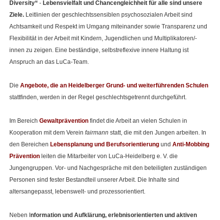
Diversity“
-
Lebensvielfalt und Chancengleichheit für alle sind unsere
Ziele.
Leitlinien der geschlechtssensiblen psychosozialen Arbeit sind
Achtsamkeit und Respekt im Umgang miteinander sowie Transparenz und
Flexibilität in der Arbeit mit Kindern, Jugendlichen und Multiplikatoren/-
innen zu zeigen. Eine beständige, selbstreflexive innere Haltung ist
Anspruch an das LuCa-Team.
Die
Angebote, die an Heidelberger Grund- und weiterführenden Schulen
stattfinden, werden in der Regel geschlechtsgetrennt durchgeführt.
Im Bereich
Gewaltprävention
findet die Arbeit an vielen Schulen in
Kooperation mit dem Verein
fairmann
statt, die mit den Jungen arbeiten. In
den Bereichen
Lebensplanung
und
Berufsorientierung
und
Anti-Mobbing
Prävention
leiten die Mitarbeiter von LuCa-Heidelberg e. V. die
Jungengruppen. Vor- und Nachgespräche mit den beteiligten zuständigen
Personen sind fester Bestandteil unserer Arbeit. Die Inhalte sind
altersangepasst, lebenswelt- und prozessorientiert.
Neben I
nformation und Aufklärung, erlebnisorientierten und aktiven