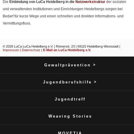
Die
Einbindung von LuCa Heidelberg in die
Netzwerkstruktur
der sozialen
und verwaltenden Institutionen und Einrichtungen Heidelbergs sorgen bei
Bedarf für kurze Wege und einen schnellen und direkten Informations- und
Vermittlungsfluss.
© 2026 LuCa LuCa Heidelberg e.V. | Römerstr. 23 | 69115 Heidelberg-Weststadt |
Impressum
|
Datenschutz
|
E-Mail an LuCa Heidelberg e.V.
>
Gewaltprävention
>
Jugendberufshilfe
Jugendtreff
Weaving Stories
MOVETIA