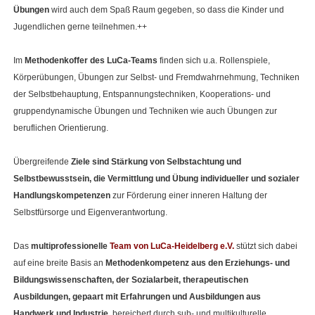
Übungen
wird auch dem Spaß Raum gegeben, so dass die Kinder und
Jugendlichen gerne teilnehmen.++
Im
Methodenkoffer des LuCa-Teams
finden sich u.a. Rollenspiele,
Körperübungen, Übungen zur Selbst- und Fremdwahrnehmung, Techniken
der Selbstbehauptung, Entspannungstechniken, Kooperations- und
gruppendynamische Übungen und Techniken wie auch Übungen zur
beruflichen Orientierung.
Übergreifende
Ziele
sind Stärkung von Selbstachtung und
Selbstbewusstsein, die Vermittlung und Übung individueller und sozialer
Handlungskompetenzen
zur Förderung einer inneren Haltung der
Selbstfürsorge und Eigenverantwortung.
Das
multiprofessionelle
Team von LuCa-Heidelberg e.V.
stützt sich dabei
auf eine breite Basis an
Methodenkompetenz aus den Erziehungs- und
Bildungswissenschaften, der Sozialarbeit, therapeutischen
Ausbildungen, gepaart mit Erfahrungen und Ausbildungen aus
Handwerk und Industrie
, bereichert durch sub- und multikulturelle