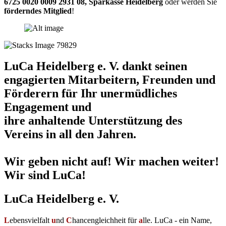
6725 0020 0009 2931 08
,
Sparkasse Heidelberg
oder werden Sie
förderndes Mitglied
!
LuCa Heidelberg e. V. dankt seinen
engagierten Mitarbeitern, Freunden und
Förderern für Ihr unermüdliches
Engagement und
ihre anhaltende Unterstützung des
Vereins in all den Jahren.
Wir geben nicht auf! Wir machen weiter!
Wir sind LuCa!
LuCa Heidelberg e. V.
L
ebensvielfalt
u
nd
C
hancengleichheit für
a
lle. LuCa - ein Name,