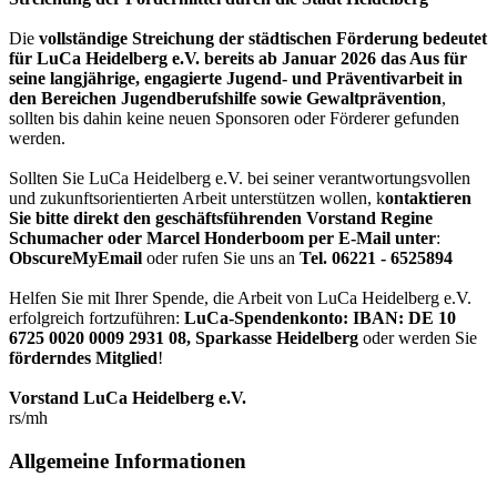
Die
vollständige Streichung der städtischen Förderung bedeutet
für LuCa Heidelberg e.V. bereits ab Januar 2026 das Aus für
seine langjährige, engagierte Jugend- und Präventivarbeit in
den Bereichen Jugendberufshilfe sowie Gewaltprävention
,
sollten bis dahin keine neuen Sponsoren oder Förderer gefunden
werden.
Sollten Sie LuCa Heidelberg e.V. bei seiner verantwortungsvollen
und zukunftsorientierten Arbeit unterstützen wollen, k
ontaktieren
Sie bitte direkt den geschäftsführenden Vorstand Regine
Schumacher oder Marcel Honderboom per E-Mail unter
:
ObscureMyEmail
oder rufen Sie uns an
Tel. 06221 - 6525894
Helfen Sie mit Ihrer Spende, die Arbeit von LuCa Heidelberg e.V.
erfolgreich fortzuführen:
LuCa-Spendenkonto: IBAN:
DE 10
6725 0020 0009 2931 08
,
Sparkasse Heidelberg
oder werden Sie
förderndes Mitglied
!
Vorstand LuCa Heidelberg e.V.
rs/mh
Allgemeine Informationen