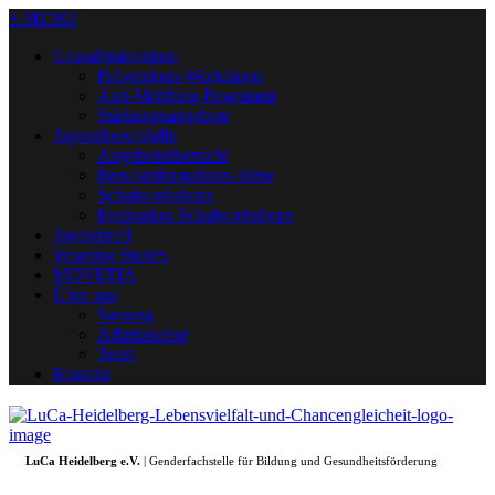
+ MENU
Gewaltprävention
Präventions-Workshops
Anti-Mobbing-Programm
Stärkungsangebote
Jugendberufshilfe
Angebotsübersicht
Berufsinformations-börse
Schulworkshops
Evaluation Schulworkshops
Jugendtreff
Weaving Stories
MOVETIA
Über uns
Satzung
Arbeitsweise
Team
Kontakt
LuCa Heidelberg e.V.
| Genderfachstelle für Bildung und Gesundheitsförderung