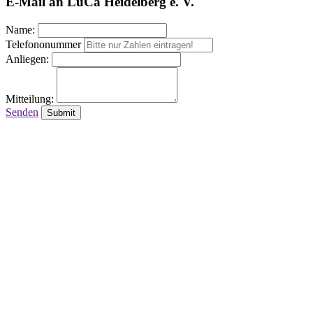
E-Mail an LuCa Heidelberg e. V.
Name:
Telefononummer
Anliegen:
Mitteilung:
Senden