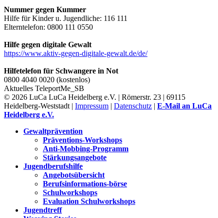
Nummer gegen Kummer
Hilfe für Kinder u. Jugendliche: 116 111
Elterntelefon: 0800 111 0550
Hilfe gegen digitale Gewalt
https://www.aktiv-gegen-digitale-gewalt.de/de/
Hilfetelefon für Schwangere in Not
0800 4040 0020 (kostenlos)
Aktuelles
TeleportMe_SB
© 2026 LuCa LuCa Heidelberg e.V. | Römerstr. 23 | 69115
Heidelberg-Weststadt |
Impressum
|
Datenschutz
|
E-Mail an LuCa
Heidelberg e.V.
Gewaltprävention
Präventions-Workshops
Anti-Mobbing-Programm
Stärkungsangebote
Jugendberufshilfe
Angebotsübersicht
Berufsinformations-börse
Schulworkshops
Evaluation Schulworkshops
Jugendtreff