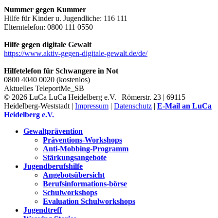
Nummer gegen Kummer
Hilfe für Kinder u. Jugendliche: 116 111
Elterntelefon: 0800 111 0550
Hilfe gegen digitale Gewalt
https://www.aktiv-gegen-digitale-gewalt.de/de/
Hilfetelefon für Schwangere in Not
0800 4040 0020 (kostenlos)
Aktuelles
TeleportMe_SB
© 2026 LuCa LuCa Heidelberg e.V. | Römerstr. 23 | 69115
Heidelberg-Weststadt |
Impressum
|
Datenschutz
|
E-Mail an LuCa
Heidelberg e.V.
Gewaltprävention
Präventions-Workshops
Anti-Mobbing-Programm
Stärkungsangebote
Jugendberufshilfe
Angebotsübersicht
Berufsinformations-börse
Schulworkshops
Evaluation Schulworkshops
Jugendtreff