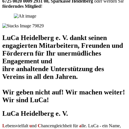
6725 0020 0009 2931 08
,
Sparkasse Heidelberg
oder werden Sie
förderndes Mitglied
!
LuCa Heidelberg e. V. dankt seinen
engagierten Mitarbeitern, Freunden und
Förderern für Ihr unermüdliches
Engagement und
ihre anhaltende Unterstützung des
Vereins in all den Jahren.
Wir geben nicht auf! Wir machen weiter!
Wir sind LuCa!
LuCa Heidelberg e. V.
L
ebensvielfalt
u
nd
C
hancengleichheit für
a
lle. LuCa - ein Name,