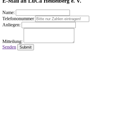
E-Mail an LuCa Heidelberg e. V.
Name:
Telefononummer
Anliegen:
Mitteilung:
Senden