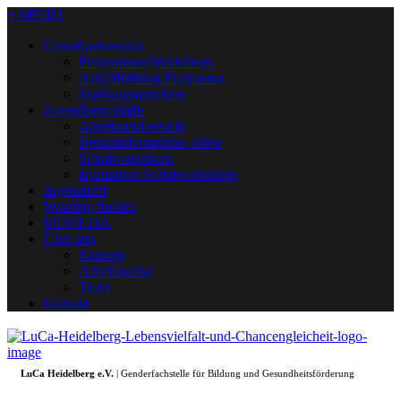
+ MENU
Gewaltprävention
Präventions-Workshops
Anti-Mobbing-Programm
Stärkungsangebote
Jugendberufshilfe
Angebotsübersicht
Berufsinformations-börse
Schulworkshops
Evaluation Schulworkshops
Jugendtreff
Weaving Stories
MOVETIA
Über uns
Satzung
Arbeitsweise
Team
Kontakt
LuCa Heidelberg e.V.
| Genderfachstelle für Bildung und Gesundheitsförderung