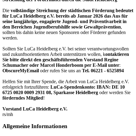
Die
vollständige Streichung der städtischen Förderung bedeutet
für LuCa Heidelberg e.V. bereits ab Januar 2026 das Aus für
seine langjährige, engagierte Jugend- und Präventivarbeit in
den Bereichen Jugendberufshilfe sowie Gewaltprävention
,
sollten bis dahin keine neuen Sponsoren oder Förderer gefunden
werden.
Sollten Sie LuCa Heidelberg e.V. bei seiner verantwortungsvollen
und zukunftsorientierten Arbeit unterstützen wollen, k
ontaktieren
Sie bitte direkt den geschäftsführenden Vorstand Regine
Schumacher oder Marcel Honderboom per E-Mail unter
:
ObscureMyEmail
oder rufen Sie uns an
Tel. 06221 - 6525894
Helfen Sie mit Ihrer Spende, die Arbeit von LuCa Heidelberg e.V.
erfolgreich fortzuführen:
LuCa-Spendenkonto: IBAN:
DE 10
6725 0020 0009 2931 08
,
Sparkasse Heidelberg
oder werden Sie
förderndes Mitglied
!
Vorstand LuCa Heidelberg e.V.
rs/mh
Allgemeine Informationen