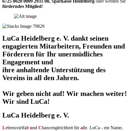
6725 0020 0009 2931 08
,
Sparkasse Heidelberg
oder werden Sie
förderndes Mitglied
!
LuCa Heidelberg e. V. dankt seinen
engagierten Mitarbeitern, Freunden und
Förderern für Ihr unermüdliches
Engagement und
ihre anhaltende Unterstützung des
Vereins in all den Jahren.
Wir geben nicht auf! Wir machen weiter!
Wir sind LuCa!
LuCa Heidelberg e. V.
L
ebensvielfalt
u
nd
C
hancengleichheit für
a
lle. LuCa - ein Name,