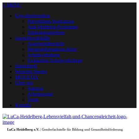
+ MENU
Gewaltprävention
Präventions-Workshops
Anti-Mobbing-Programm
Stärkungsangebote
Jugendberufshilfe
Angebotsübersicht
Berufsinformations-börse
Schulworkshops
Evaluation Schulworkshops
Jugendtreff
Weaving Stories
MOVETIA
Über uns
Satzung
Arbeitsweise
Team
Kontakt
LuCa Heidelberg e.V.
| Genderfachstelle für Bildung und Gesundheitsförderung