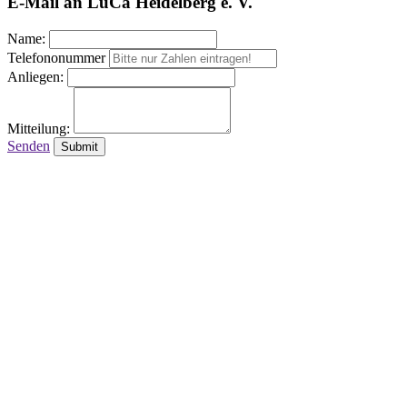
E-Mail an LuCa Heidelberg e. V.
Name:
Telefononummer
Anliegen:
Mitteilung:
Senden