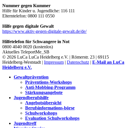
Nummer gegen Kummer
Hilfe für Kinder u. Jugendliche: 116 111
Elterntelefon: 0800 111 0550
Hilfe gegen digitale Gewalt
https://www.aktiv-gegen-digitale-gewalt.de/de/
Hilfetelefon für Schwangere in Not
0800 4040 0020 (kostenlos)
Aktuelles
TeleportMe_SB
© 2026 LuCa LuCa Heidelberg e.V. | Römerstr. 23 | 69115
Heidelberg-Weststadt |
Impressum
|
Datenschutz
|
E-Mail an LuCa
Heidelberg e.V.
Gewaltprävention
Präventions-Workshops
Anti-Mobbing-Programm
Stärkungsangebote
Jugendberufshilfe
Angebotsübersicht
Berufsinformations-börse
Schulworkshops
Evaluation Schulworkshops
Jugendtreff