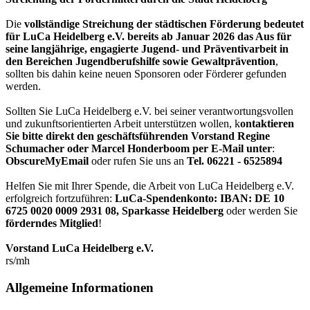
Die
vollständige Streichung der städtischen Förderung bedeutet
für LuCa Heidelberg e.V. bereits ab Januar 2026 das Aus für
seine langjährige, engagierte Jugend- und Präventivarbeit in
den Bereichen Jugendberufshilfe sowie Gewaltprävention
,
sollten bis dahin keine neuen Sponsoren oder Förderer gefunden
werden.
Sollten Sie LuCa Heidelberg e.V. bei seiner verantwortungsvollen
und zukunftsorientierten Arbeit unterstützen wollen, k
ontaktieren
Sie bitte direkt den geschäftsführenden Vorstand Regine
Schumacher oder Marcel Honderboom per E-Mail unter
:
ObscureMyEmail
oder rufen Sie uns an
Tel. 06221 - 6525894
Helfen Sie mit Ihrer Spende, die Arbeit von LuCa Heidelberg e.V.
erfolgreich fortzuführen:
LuCa-Spendenkonto: IBAN:
DE 10
6725 0020 0009 2931 08
,
Sparkasse Heidelberg
oder werden Sie
förderndes Mitglied
!
Vorstand LuCa Heidelberg e.V.
rs/mh
Allgemeine Informationen