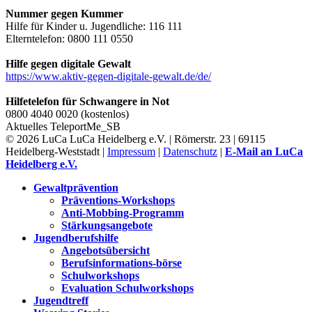
Nummer gegen Kummer
Hilfe für Kinder u. Jugendliche: 116 111
Elterntelefon: 0800 111 0550
Hilfe gegen digitale Gewalt
https://www.aktiv-gegen-digitale-gewalt.de/de/
Hilfetelefon für Schwangere in Not
0800 4040 0020 (kostenlos)
Aktuelles
TeleportMe_SB
© 2026 LuCa LuCa Heidelberg e.V. | Römerstr. 23 | 69115
Heidelberg-Weststadt |
Impressum
|
Datenschutz
|
E-Mail an LuCa
Heidelberg e.V.
Gewaltprävention
Präventions-Workshops
Anti-Mobbing-Programm
Stärkungsangebote
Jugendberufshilfe
Angebotsübersicht
Berufsinformations-börse
Schulworkshops
Evaluation Schulworkshops
Jugendtreff