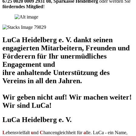
6725 0020 0009 2931 08
,
Sparkasse Heidelberg
oder werden Sie
förderndes Mitglied
!
LuCa Heidelberg e. V. dankt seinen
engagierten Mitarbeitern, Freunden und
Förderern für Ihr unermüdliches
Engagement und
ihre anhaltende Unterstützung des
Vereins in all den Jahren.
Wir geben nicht auf! Wir machen weiter!
Wir sind LuCa!
LuCa Heidelberg e. V.
L
ebensvielfalt
u
nd
C
hancengleichheit für
a
lle. LuCa - ein Name,