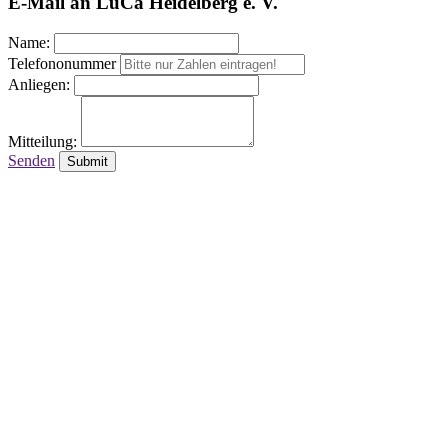
E-Mail an LuCa Heidelberg e. V.
Name:
Telefononummer
Anliegen:
Mitteilung:
Senden