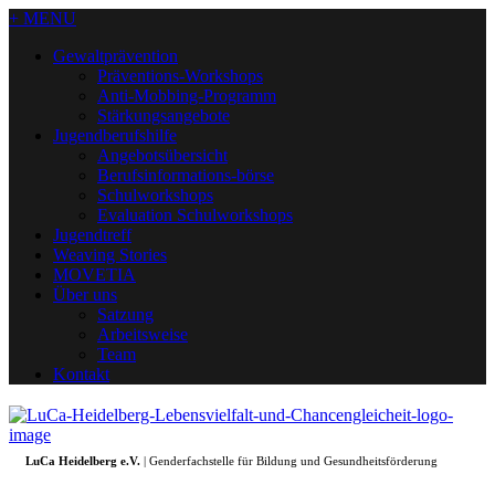
+ MENU
Gewaltprävention
Präventions-Workshops
Anti-Mobbing-Programm
Stärkungsangebote
Jugendberufshilfe
Angebotsübersicht
Berufsinformations-börse
Schulworkshops
Evaluation Schulworkshops
Jugendtreff
Weaving Stories
MOVETIA
Über uns
Satzung
Arbeitsweise
Team
Kontakt
LuCa Heidelberg e.V.
| Genderfachstelle für Bildung und Gesundheitsförderung