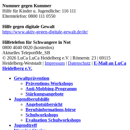
Nummer gegen Kummer
Hilfe für Kinder u. Jugendliche: 116 111
Elterntelefon: 0800 111 0550
Hilfe gegen digitale Gewalt
https://www.aktiv-gegen-digitale-gewalt.de/de/
Hilfetelefon für Schwangere in Not
0800 4040 0020 (kostenlos)
Aktuelles
TeleportMe_SB
© 2026 LuCa LuCa Heidelberg e.V. | Römerstr. 23 | 69115
Heidelberg-Weststadt |
Impressum
|
Datenschutz
|
E-Mail an LuCa
Heidelberg e.V.
Gewaltprävention
Präventions-Workshops
Anti-Mobbing-Programm
Stärkungsangebote
Jugendberufshilfe
Angebotsübersicht
Berufsinformations-börse
Schulworkshops
Evaluation Schulworkshops
Jugendtreff