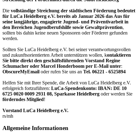
Die
vollständige Streichung der städtischen Förderung bedeutet
für LuCa Heidelberg e.V. bereits ab Januar 2026 das Aus für
seine langjährige, engagierte Jugend- und Präventivarbeit in
den Bereichen Jugendberufshilfe sowie Gewaltprävention
,
sollten bis dahin keine neuen Sponsoren oder Förderer gefunden
werden.
Sollten Sie LuCa Heidelberg e.V. bei seiner verantwortungsvollen
und zukunftsorientierten Arbeit unterstützen wollen, k
ontaktieren
Sie bitte direkt den geschäftsführenden Vorstand Regine
Schumacher oder Marcel Honderboom per E-Mail unter
:
ObscureMyEmail
oder rufen Sie uns an
Tel. 06221 - 6525894
Helfen Sie mit Ihrer Spende, die Arbeit von LuCa Heidelberg e.V.
erfolgreich fortzuführen:
LuCa-Spendenkonto: IBAN:
DE 10
6725 0020 0009 2931 08
,
Sparkasse Heidelberg
oder werden Sie
förderndes Mitglied
!
Vorstand LuCa Heidelberg e.V.
rs/mh
Allgemeine Informationen