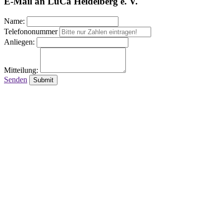
E-Mail an LuCa Heidelberg e. V.
Name:
Telefononummer
Anliegen:
Mitteilung:
Senden