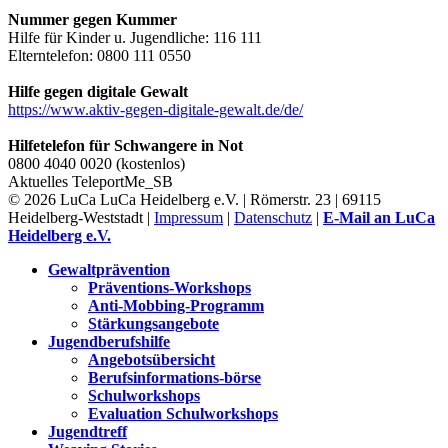
Nummer gegen Kummer
Hilfe für Kinder u. Jugendliche: 116 111
Elterntelefon: 0800 111 0550
Hilfe gegen digitale Gewalt
https://www.aktiv-gegen-digitale-gewalt.de/de/
Hilfetelefon für Schwangere in Not
0800 4040 0020 (kostenlos)
Aktuelles
TeleportMe_SB
© 2026 LuCa LuCa Heidelberg e.V. | Römerstr. 23 | 69115
Heidelberg-Weststadt |
Impressum
|
Datenschutz
|
E-Mail an LuCa
Heidelberg e.V.
Gewaltprävention
Präventions-Workshops
Anti-Mobbing-Programm
Stärkungsangebote
Jugendberufshilfe
Angebotsübersicht
Berufsinformations-börse
Schulworkshops
Evaluation Schulworkshops
Jugendtreff