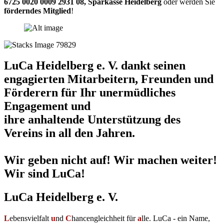
6725 0020 0009 2931 08
,
Sparkasse Heidelberg
oder werden Sie
förderndes Mitglied
!
LuCa Heidelberg e. V. dankt seinen
engagierten Mitarbeitern, Freunden und
Förderern für Ihr unermüdliches
Engagement und
ihre anhaltende Unterstützung des
Vereins in all den Jahren.
Wir geben nicht auf! Wir machen weiter!
Wir sind LuCa!
LuCa Heidelberg e. V.
L
ebensvielfalt
u
nd
C
hancengleichheit für
a
lle. LuCa - ein Name,