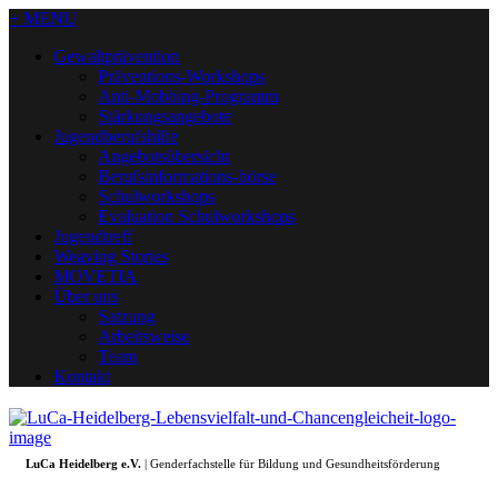
+ MENU
Gewaltprävention
Präventions-Workshops
Anti-Mobbing-Programm
Stärkungsangebote
Jugendberufshilfe
Angebotsübersicht
Berufsinformations-börse
Schulworkshops
Evaluation Schulworkshops
Jugendtreff
Weaving Stories
MOVETIA
Über uns
Satzung
Arbeitsweise
Team
Kontakt
LuCa Heidelberg e.V.
| Genderfachstelle für Bildung und Gesundheitsförderung