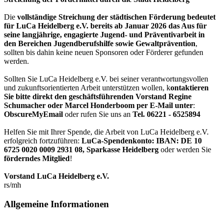
Die
vollständige Streichung der städtischen Förderung bedeutet
für LuCa Heidelberg e.V. bereits ab Januar 2026 das Aus für
seine langjährige, engagierte Jugend- und Präventivarbeit in
den Bereichen Jugendberufshilfe sowie Gewaltprävention
,
sollten bis dahin keine neuen Sponsoren oder Förderer gefunden
werden.
Sollten Sie LuCa Heidelberg e.V. bei seiner verantwortungsvollen
und zukunftsorientierten Arbeit unterstützen wollen, k
ontaktieren
Sie bitte direkt den geschäftsführenden Vorstand Regine
Schumacher oder Marcel Honderboom per E-Mail unter
:
ObscureMyEmail
oder rufen Sie uns an
Tel. 06221 - 6525894
Helfen Sie mit Ihrer Spende, die Arbeit von LuCa Heidelberg e.V.
erfolgreich fortzuführen:
LuCa-Spendenkonto: IBAN:
DE 10
6725 0020 0009 2931 08
,
Sparkasse Heidelberg
oder werden Sie
förderndes Mitglied
!
Vorstand LuCa Heidelberg e.V.
rs/mh
Allgemeine Informationen