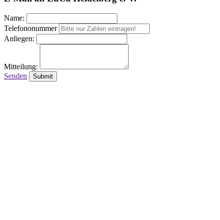
Name:
Telefononummer
Anliegen:
Mitteilung:
Senden