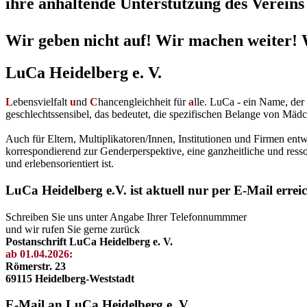
ihre anhaltende Unterstützung des Vereins 
Wir geben nicht auf! Wir machen weiter! 
LuCa Heidelberg e. V.
L
ebensvielfalt
u
nd
C
hancengleichheit für
a
lle. LuCa - ein Name, de
geschlechtssensibel, das bedeutet, die spezifischen Belange von Mädc
Auch für Eltern, Multiplikatoren/Innen, Institutionen und Firmen en
korrespondierend zur Genderperspektive, eine ganzheitliche und resso
und erlebensorientiert ist.
LuCa Heidelberg e.V. ist aktuell nur per E-Mail errei
Schreiben Sie uns unter Angabe Ihrer Telefonnummmer
und wir rufen Sie gerne zurück
Postanschrift LuCa Heidelberg e. V.
ab 01.04.2026:
Römerstr. 23
69115 Heidelberg-Weststadt
E-Mail an LuCa Heidelberg e. V.