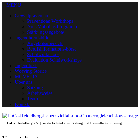
+ MENU
Gewaltprävention
Präventions-Workshops
Anti-Mobbing-Programm
Stärkungsangebote
Jugendberufshilfe
Angebotsübersicht
Berufsinformations-börse
Schulworkshops
Evaluation Schulworkshops
Jugendtreff
Weaving Stories
MOVETIA
Über uns
Satzung
Arbeitsweise
Team
Kontakt
LuCa Heidelberg e.V.
| Genderfachstelle für Bildung und Gesundheitsförderung