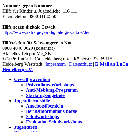
Nummer gegen Kummer
Hilfe für Kinder u. Jugendliche: 116 111
Elterntelefon: 0800 111 0550
Hilfe gegen digitale Gewalt
https://www.aktiv-gegen-digitale-gewalt.de/de/
Hilfetelefon für Schwangere in Not
0800 4040 0020 (kostenlos)
Aktuelles
TeleportMe_SB
© 2026 LuCa LuCa Heidelberg e.V. | Römerstr. 23 | 69115
Heidelberg-Weststadt |
Impressum
|
Datenschutz
|
E-Mail an LuCa
Heidelberg e.V.
Gewaltprävention
Präventions-Workshops
Anti-Mobbing-Programm
Stärkungsangebote
Jugendberufshilfe
Angebotsübersicht
Berufsinformations-börse
Schulworkshops
Evaluation Schulworkshops
Jugendtreff