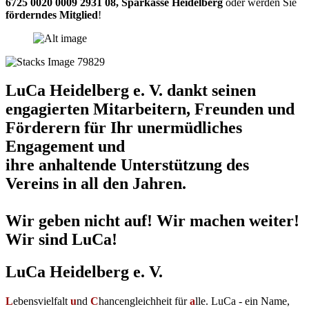
6725 0020 0009 2931 08
,
Sparkasse Heidelberg
oder werden Sie
förderndes Mitglied
!
LuCa Heidelberg e. V. dankt seinen
engagierten Mitarbeitern, Freunden und
Förderern für Ihr unermüdliches
Engagement und
ihre anhaltende Unterstützung des
Vereins in all den Jahren.
Wir geben nicht auf! Wir machen weiter!
Wir sind LuCa!
LuCa Heidelberg e. V.
L
ebensvielfalt
u
nd
C
hancengleichheit für
a
lle. LuCa - ein Name,