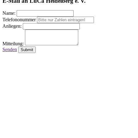
E-Mail an LuCa Heidelberg e. V.
Name:
Telefononummer
Anliegen:
Mitteilung:
Senden