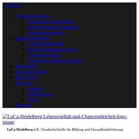
+ MENU
Gewaltprävention
Präventions-Workshops
Anti-Mobbing-Programm
Stärkungsangebote
Jugendberufshilfe
Angebotsübersicht
Berufsinformations-börse
Schulworkshops
Evaluation Schulworkshops
Jugendtreff
Weaving Stories
MOVETIA
Über uns
Satzung
Arbeitsweise
Team
Kontakt
LuCa Heidelberg e.V.
| Genderfachstelle für Bildung und Gesundheitsförderung