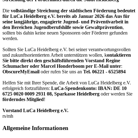
Die
vollständige Streichung der städtischen Förderung bedeutet
für LuCa Heidelberg e.V. bereits ab Januar 2026 das Aus für
seine langjährige, engagierte Jugend- und Präventivarbeit in
den Bereichen Jugendberufshilfe sowie Gewaltprävention
,
sollten bis dahin keine neuen Sponsoren oder Förderer gefunden
werden.
Sollten Sie LuCa Heidelberg e.V. bei seiner verantwortungsvollen
und zukunftsorientierten Arbeit unterstützen wollen, k
ontaktieren
Sie bitte direkt den geschäftsführenden Vorstand Regine
Schumacher oder Marcel Honderboom per E-Mail unter
:
ObscureMyEmail
oder rufen Sie uns an
Tel. 06221 - 6525894
Helfen Sie mit Ihrer Spende, die Arbeit von LuCa Heidelberg e.V.
erfolgreich fortzuführen:
LuCa-Spendenkonto: IBAN:
DE 10
6725 0020 0009 2931 08
,
Sparkasse Heidelberg
oder werden Sie
förderndes Mitglied
!
Vorstand LuCa Heidelberg e.V.
rs/mh
Allgemeine Informationen