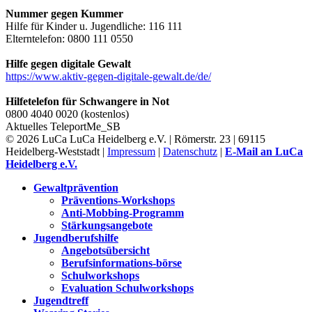
Nummer gegen Kummer
Hilfe für Kinder u. Jugendliche: 116 111
Elterntelefon: 0800 111 0550
Hilfe gegen digitale Gewalt
https://www.aktiv-gegen-digitale-gewalt.de/de/
Hilfetelefon für Schwangere in Not
0800 4040 0020 (kostenlos)
Aktuelles
TeleportMe_SB
© 2026 LuCa LuCa Heidelberg e.V. | Römerstr. 23 | 69115
Heidelberg-Weststadt |
Impressum
|
Datenschutz
|
E-Mail an LuCa
Heidelberg e.V.
Gewaltprävention
Präventions-Workshops
Anti-Mobbing-Programm
Stärkungsangebote
Jugendberufshilfe
Angebotsübersicht
Berufsinformations-börse
Schulworkshops
Evaluation Schulworkshops
Jugendtreff