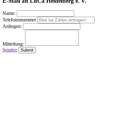
E-Mail an LuCa Heidelberg e. V.
Name:
Telefononummer
Anliegen:
Mitteilung:
Senden