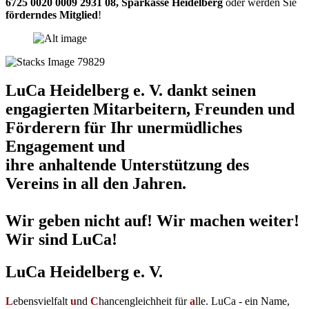
6725 0020 0009 2931 08
,
Sparkasse Heidelberg
oder werden Sie
förderndes Mitglied
!
LuCa Heidelberg e. V. dankt seinen
engagierten Mitarbeitern, Freunden und
Förderern für Ihr unermüdliches
Engagement und
ihre anhaltende Unterstützung des
Vereins in all den Jahren.
Wir geben nicht auf! Wir machen weiter!
Wir sind LuCa!
LuCa Heidelberg e. V.
L
ebensvielfalt
u
nd
C
hancengleichheit für
a
lle. LuCa - ein Name,