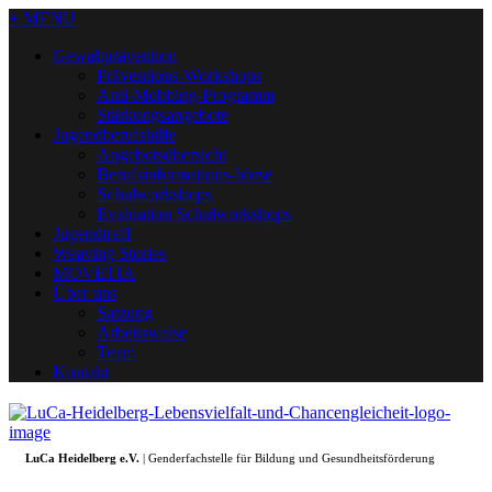
+ MENU
Gewaltprävention
Präventions-Workshops
Anti-Mobbing-Programm
Stärkungsangebote
Jugendberufshilfe
Angebotsübersicht
Berufsinformations-börse
Schulworkshops
Evaluation Schulworkshops
Jugendtreff
Weaving Stories
MOVETIA
Über uns
Satzung
Arbeitsweise
Team
Kontakt
LuCa Heidelberg e.V.
| Genderfachstelle für Bildung und Gesundheitsförderung