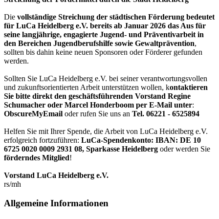
Die
vollständige Streichung der städtischen Förderung bedeutet
für LuCa Heidelberg e.V. bereits ab Januar 2026 das Aus für
seine langjährige, engagierte Jugend- und Präventivarbeit in
den Bereichen Jugendberufshilfe sowie Gewaltprävention
,
sollten bis dahin keine neuen Sponsoren oder Förderer gefunden
werden.
Sollten Sie LuCa Heidelberg e.V. bei seiner verantwortungsvollen
und zukunftsorientierten Arbeit unterstützen wollen, k
ontaktieren
Sie bitte direkt den geschäftsführenden Vorstand Regine
Schumacher oder Marcel Honderboom per E-Mail unter
:
ObscureMyEmail
oder rufen Sie uns an
Tel. 06221 - 6525894
Helfen Sie mit Ihrer Spende, die Arbeit von LuCa Heidelberg e.V.
erfolgreich fortzuführen:
LuCa-Spendenkonto: IBAN:
DE 10
6725 0020 0009 2931 08
,
Sparkasse Heidelberg
oder werden Sie
förderndes Mitglied
!
Vorstand LuCa Heidelberg e.V.
rs/mh
Allgemeine Informationen