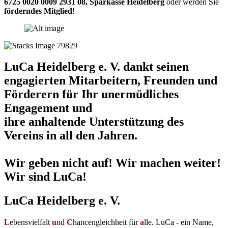
6725 0020 0009 2931 08
,
Sparkasse Heidelberg
oder werden Sie
förderndes Mitglied
!
LuCa Heidelberg e. V. dankt seinen
engagierten Mitarbeitern, Freunden und
Förderern für Ihr unermüdliches
Engagement und
ihre anhaltende Unterstützung des
Vereins in all den Jahren.
Wir geben nicht auf! Wir machen weiter!
Wir sind LuCa!
LuCa Heidelberg e. V.
L
ebensvielfalt
u
nd
C
hancengleichheit für
a
lle. LuCa - ein Name,