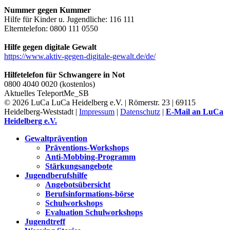
Nummer gegen Kummer
Hilfe für Kinder u. Jugendliche: 116 111
Elterntelefon: 0800 111 0550
Hilfe gegen digitale Gewalt
https://www.aktiv-gegen-digitale-gewalt.de/de/
Hilfetelefon für Schwangere in Not
0800 4040 0020 (kostenlos)
Aktuelles
TeleportMe_SB
© 2026 LuCa LuCa Heidelberg e.V. | Römerstr. 23 | 69115
Heidelberg-Weststadt |
Impressum
|
Datenschutz
|
E-Mail an LuCa
Heidelberg e.V.
Gewaltprävention
Präventions-Workshops
Anti-Mobbing-Programm
Stärkungsangebote
Jugendberufshilfe
Angebotsübersicht
Berufsinformations-börse
Schulworkshops
Evaluation Schulworkshops
Jugendtreff