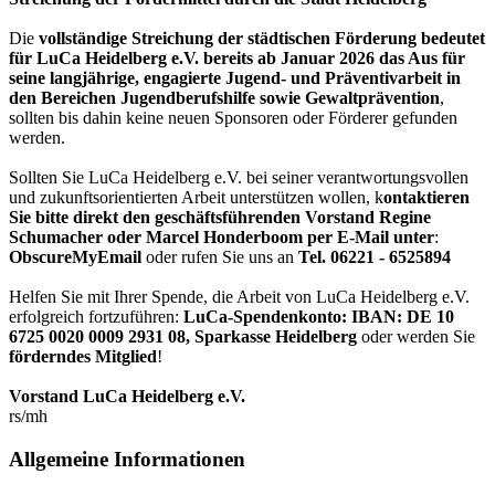
Die
vollständige Streichung der städtischen Förderung bedeutet
für LuCa Heidelberg e.V. bereits ab Januar 2026 das Aus für
seine langjährige, engagierte Jugend- und Präventivarbeit in
den Bereichen Jugendberufshilfe sowie Gewaltprävention
,
sollten bis dahin keine neuen Sponsoren oder Förderer gefunden
werden.
Sollten Sie LuCa Heidelberg e.V. bei seiner verantwortungsvollen
und zukunftsorientierten Arbeit unterstützen wollen, k
ontaktieren
Sie bitte direkt den geschäftsführenden Vorstand Regine
Schumacher oder Marcel Honderboom per E-Mail unter
:
ObscureMyEmail
oder rufen Sie uns an
Tel. 06221 - 6525894
Helfen Sie mit Ihrer Spende, die Arbeit von LuCa Heidelberg e.V.
erfolgreich fortzuführen:
LuCa-Spendenkonto: IBAN:
DE 10
6725 0020 0009 2931 08
,
Sparkasse Heidelberg
oder werden Sie
förderndes Mitglied
!
Vorstand LuCa Heidelberg e.V.
rs/mh
Allgemeine Informationen