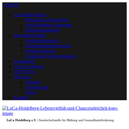
+ MENU
Gewaltprävention
Präventions-Workshops
Anti-Mobbing-Programm
Stärkungsangebote
Jugendberufshilfe
Angebotsübersicht
Berufsinformations-börse
Schulworkshops
Evaluation Schulworkshops
Jugendtreff
Weaving Stories
MOVETIA
Über uns
Satzung
Arbeitsweise
Team
Kontakt
LuCa Heidelberg e.V.
| Genderfachstelle für Bildung und Gesundheitsförderung