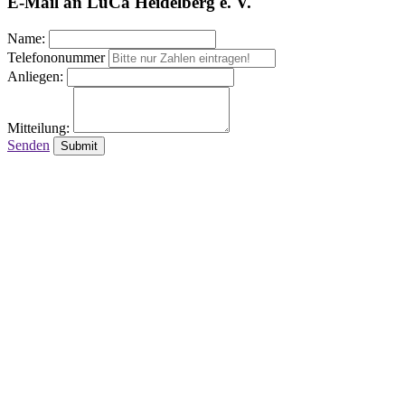
E-Mail an LuCa Heidelberg e. V.
Name:
Telefononummer
Anliegen:
Mitteilung:
Senden