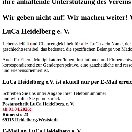
ihre anhaltende Unterstützung des Vereins 
Wir geben nicht auf! Wir machen weiter! 
LuCa Heidelberg e. V.
L
ebensvielfalt
u
nd
C
hancengleichheit für
a
lle. LuCa - ein Name, de
geschlechtssensibel, das bedeutet, die spezifischen Belange von Mädc
Auch für Eltern, Multiplikatoren/Innen, Institutionen und Firmen en
korrespondierend zur Genderperspektive, eine ganzheitliche und resso
und erlebensorientiert ist.
LuCa Heidelberg e.V. ist aktuell nur per E-Mail errei
Schreiben Sie uns unter Angabe Ihrer Telefonnummmer
und wir rufen Sie gerne zurück
Postanschrift LuCa Heidelberg e. V.
ab 01.04.2026:
Römerstr. 23
69115 Heidelberg-Weststadt
E-Mail an LuCa Heidelberg e. V.