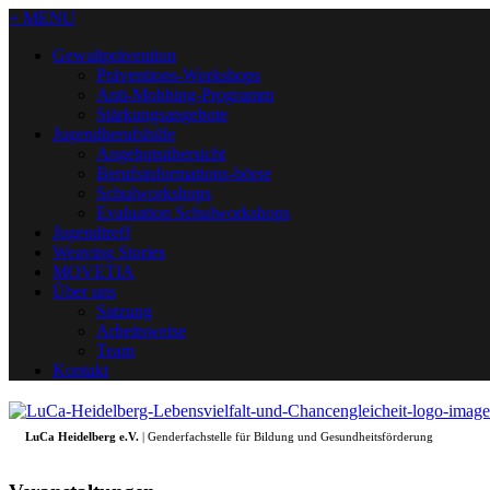
+ MENU
Gewaltprävention
Präventions-Workshops
Anti-Mobbing-Programm
Stärkungsangebote
Jugendberufshilfe
Angebotsübersicht
Berufsinformations-börse
Schulworkshops
Evaluation Schulworkshops
Jugendtreff
Weaving Stories
MOVETIA
Über uns
Satzung
Arbeitsweise
Team
Kontakt
LuCa Heidelberg e.V.
| Genderfachstelle für Bildung und Gesundheitsförderung