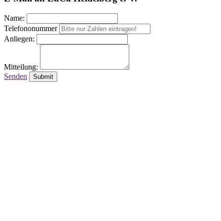
Name:
Telefononummer
Anliegen:
Mitteilung:
Senden