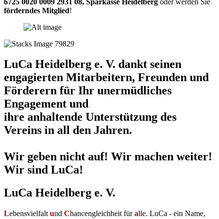
6725 0020 0009 2931 08
,
Sparkasse Heidelberg
oder werden Sie
förderndes Mitglied
!
LuCa Heidelberg e. V. dankt seinen
engagierten Mitarbeitern, Freunden und
Förderern für Ihr unermüdliches
Engagement und
ihre anhaltende Unterstützung des
Vereins in all den Jahren.
Wir geben nicht auf! Wir machen weiter!
Wir sind LuCa!
LuCa Heidelberg e. V.
L
ebensvielfalt
u
nd
C
hancengleichheit für
a
lle. LuCa - ein Name,