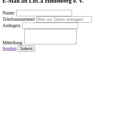
E-Mail an LuCa Heidelberg e. V.
Name:
Telefononummer
Anliegen:
Mitteilung:
Senden