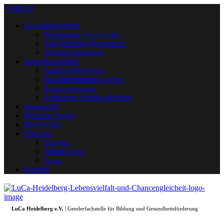
+ MENU
Gewaltprävention
Präventions-Workshops
Anti-Mobbing-Programm
Stärkungsangebote
Jugendberufshilfe
Angebotsübersicht
Berufsinformations-börse
Schulworkshops
Evaluation Schulworkshops
Jugendtreff
Weaving Stories
MOVETIA
Über uns
Satzung
Arbeitsweise
Team
Kontakt
LuCa Heidelberg e.V.
| Genderfachstelle für Bildung und Gesundheitsförderung