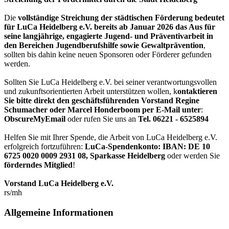
Die
vollständige Streichung der städtischen Förderung bedeutet
für LuCa Heidelberg e.V. bereits ab Januar 2026 das Aus für
seine langjährige, engagierte Jugend- und Präventivarbeit in
den Bereichen Jugendberufshilfe sowie Gewaltprävention
,
sollten bis dahin keine neuen Sponsoren oder Förderer gefunden
werden.
Sollten Sie LuCa Heidelberg e.V. bei seiner verantwortungsvollen
und zukunftsorientierten Arbeit unterstützen wollen, k
ontaktieren
Sie bitte direkt den geschäftsführenden Vorstand Regine
Schumacher oder Marcel Honderboom per E-Mail unter
:
ObscureMyEmail
oder rufen Sie uns an
Tel. 06221 - 6525894
Helfen Sie mit Ihrer Spende, die Arbeit von LuCa Heidelberg e.V.
erfolgreich fortzuführen:
LuCa-Spendenkonto: IBAN:
DE 10
6725 0020 0009 2931 08
,
Sparkasse Heidelberg
oder werden Sie
förderndes Mitglied
!
Vorstand LuCa Heidelberg e.V.
rs/mh
Allgemeine Informationen