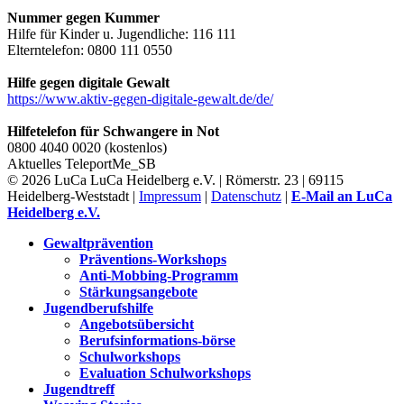
Nummer gegen Kummer
Hilfe für Kinder u. Jugendliche: 116 111
Elterntelefon: 0800 111 0550
Hilfe gegen digitale Gewalt
https://www.aktiv-gegen-digitale-gewalt.de/de/
Hilfetelefon für Schwangere in Not
0800 4040 0020 (kostenlos)
Aktuelles
TeleportMe_SB
© 2026 LuCa LuCa Heidelberg e.V. | Römerstr. 23 | 69115
Heidelberg-Weststadt |
Impressum
|
Datenschutz
|
E-Mail an LuCa
Heidelberg e.V.
Gewaltprävention
Präventions-Workshops
Anti-Mobbing-Programm
Stärkungsangebote
Jugendberufshilfe
Angebotsübersicht
Berufsinformations-börse
Schulworkshops
Evaluation Schulworkshops
Jugendtreff