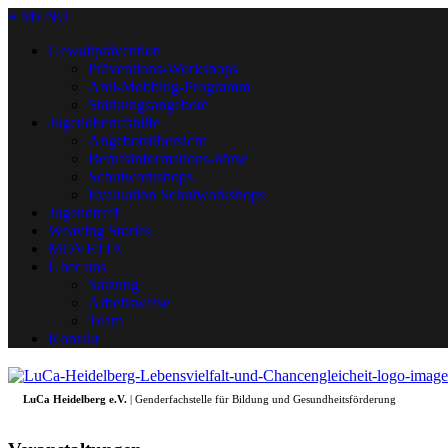
+ MENU
Gewaltprävention
Präventions-Workshops
Anti-Mobbing-Programm
Stärkungsangebote
Jugendberufshilfe
Angebotsübersicht
Berufsinformations-börse
Schulworkshops
Evaluation Schulworkshops
Jugendtreff
Weaving Stories
MOVETIA
Über uns
Satzung
Arbeitsweise
Team
Kontakt
LuCa Heidelberg e.V.
| Genderfachstelle für Bildung und Gesundheitsförderung