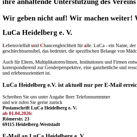
ihre anhaltende Unterstützung des Vereins 
Wir geben nicht auf! Wir machen weiter! 
LuCa Heidelberg e. V.
L
ebensvielfalt
u
nd
C
hancengleichheit für
a
lle. LuCa - ein Name, de
geschlechtssensibel, das bedeutet, die spezifischen Belange von Mädc
Auch für Eltern, Multiplikatoren/Innen, Institutionen und Firmen en
korrespondierend zur Genderperspektive, eine ganzheitliche und resso
und erlebensorientiert ist.
LuCa Heidelberg e.V. ist aktuell nur per E-Mail errei
Schreiben Sie uns unter Angabe Ihrer Telefonnummmer
und wir rufen Sie gerne zurück
Postanschrift LuCa Heidelberg e. V.
ab 01.04.2026:
Römerstr. 23
69115 Heidelberg-Weststadt
E-Mail an LuCa Heidelberg e. V.