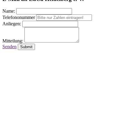
Name:
Telefononummer
Anliegen:
Mitteilung:
Senden