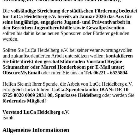
Die
vollständige Streichung der städtischen Förderung bedeutet
für LuCa Heidelberg e.V. bereits ab Januar 2026 das Aus für
seine langjährige, engagierte Jugend- und Präventivarbeit in
den Bereichen Jugendberufshilfe sowie Gewaltprävention
,
sollten bis dahin keine neuen Sponsoren oder Förderer gefunden
werden.
Sollten Sie LuCa Heidelberg e.V. bei seiner verantwortungsvollen
und zukunftsorientierten Arbeit unterstützen wollen, k
ontaktieren
Sie bitte direkt den geschäftsführenden Vorstand Regine
Schumacher oder Marcel Honderboom per E-Mail unter
:
ObscureMyEmail
oder rufen Sie uns an
Tel. 06221 - 6525894
Helfen Sie mit Ihrer Spende, die Arbeit von LuCa Heidelberg e.V.
erfolgreich fortzuführen:
LuCa-Spendenkonto: IBAN:
DE 10
6725 0020 0009 2931 08
,
Sparkasse Heidelberg
oder werden Sie
förderndes Mitglied
!
Vorstand LuCa Heidelberg e.V.
rs/mh
Allgemeine Informationen