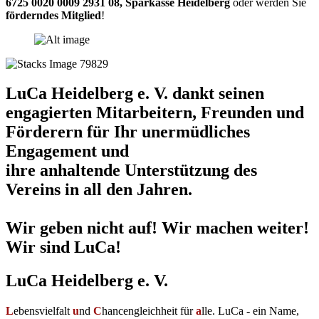
6725 0020 0009 2931 08
,
Sparkasse Heidelberg
oder werden Sie
förderndes Mitglied
!
LuCa Heidelberg e. V. dankt seinen
engagierten Mitarbeitern, Freunden und
Förderern für Ihr unermüdliches
Engagement und
ihre anhaltende Unterstützung des
Vereins in all den Jahren.
Wir geben nicht auf! Wir machen weiter!
Wir sind LuCa!
LuCa Heidelberg e. V.
L
ebensvielfalt
u
nd
C
hancengleichheit für
a
lle. LuCa - ein Name,