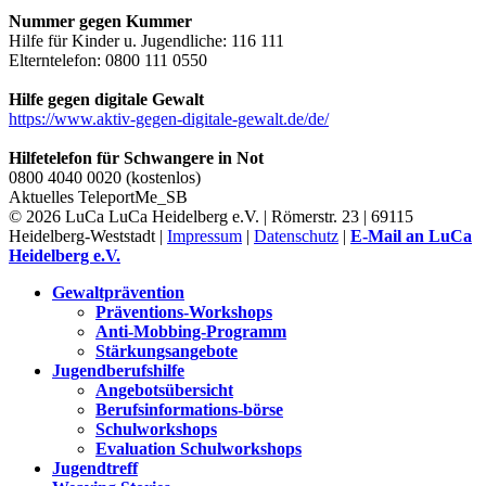
Nummer gegen Kummer
Hilfe für Kinder u. Jugendliche: 116 111
Elterntelefon: 0800 111 0550
Hilfe gegen digitale Gewalt
https://www.aktiv-gegen-digitale-gewalt.de/de/
Hilfetelefon für Schwangere in Not
0800 4040 0020 (kostenlos)
Aktuelles
TeleportMe_SB
© 2026 LuCa LuCa Heidelberg e.V. | Römerstr. 23 | 69115
Heidelberg-Weststadt |
Impressum
|
Datenschutz
|
E-Mail an LuCa
Heidelberg e.V.
Gewaltprävention
Präventions-Workshops
Anti-Mobbing-Programm
Stärkungsangebote
Jugendberufshilfe
Angebotsübersicht
Berufsinformations-börse
Schulworkshops
Evaluation Schulworkshops
Jugendtreff