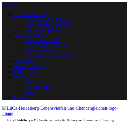
+ MENU
Gewaltprävention
Präventions-Workshops
Anti-Mobbing-Programm
Stärkungsangebote
Jugendberufshilfe
Angebotsübersicht
Berufsinformations-börse
Schulworkshops
Evaluation Schulworkshops
Jugendtreff
Weaving Stories
MOVETIA
Über uns
Satzung
Arbeitsweise
Team
Kontakt
LuCa Heidelberg e.V.
| Genderfachstelle für Bildung und Gesundheitsförderung