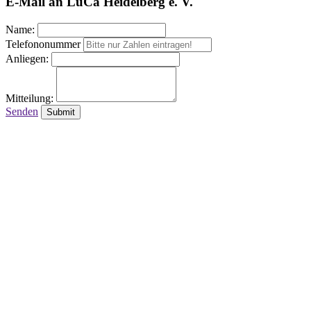
E-Mail an LuCa Heidelberg e. V.
Name:
Telefononummer
Anliegen:
Mitteilung:
Senden