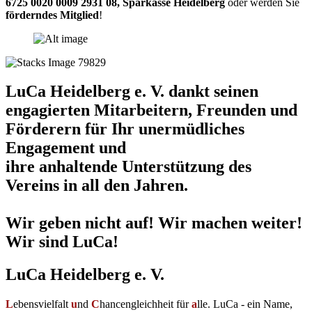
6725 0020 0009 2931 08
,
Sparkasse Heidelberg
oder werden Sie
förderndes Mitglied
!
LuCa Heidelberg e. V. dankt seinen
engagierten Mitarbeitern, Freunden und
Förderern für Ihr unermüdliches
Engagement und
ihre anhaltende Unterstützung des
Vereins in all den Jahren.
Wir geben nicht auf! Wir machen weiter!
Wir sind LuCa!
LuCa Heidelberg e. V.
L
ebensvielfalt
u
nd
C
hancengleichheit für
a
lle. LuCa - ein Name,