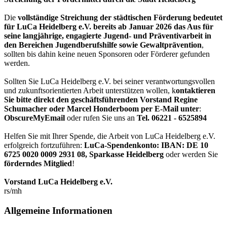
Die
vollständige Streichung der städtischen Förderung bedeutet
für LuCa Heidelberg e.V. bereits ab Januar 2026 das Aus für
seine langjährige, engagierte Jugend- und Präventivarbeit in
den Bereichen Jugendberufshilfe sowie Gewaltprävention
,
sollten bis dahin keine neuen Sponsoren oder Förderer gefunden
werden.
Sollten Sie LuCa Heidelberg e.V. bei seiner verantwortungsvollen
und zukunftsorientierten Arbeit unterstützen wollen, k
ontaktieren
Sie bitte direkt den geschäftsführenden Vorstand Regine
Schumacher oder Marcel Honderboom per E-Mail unter
:
ObscureMyEmail
oder rufen Sie uns an
Tel. 06221 - 6525894
Helfen Sie mit Ihrer Spende, die Arbeit von LuCa Heidelberg e.V.
erfolgreich fortzuführen:
LuCa-Spendenkonto: IBAN:
DE 10
6725 0020 0009 2931 08
,
Sparkasse Heidelberg
oder werden Sie
förderndes Mitglied
!
Vorstand LuCa Heidelberg e.V.
rs/mh
Allgemeine Informationen