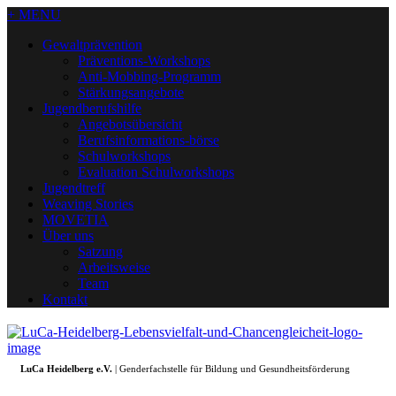
+ MENU
Gewaltprävention
Präventions-Workshops
Anti-Mobbing-Programm
Stärkungsangebote
Jugendberufshilfe
Angebotsübersicht
Berufsinformations-börse
Schulworkshops
Evaluation Schulworkshops
Jugendtreff
Weaving Stories
MOVETIA
Über uns
Satzung
Arbeitsweise
Team
Kontakt
LuCa Heidelberg e.V.
| Genderfachstelle für Bildung und Gesundheitsförderung