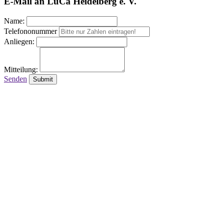
E-Mail an LuCa Heidelberg e. V.
Name:
Telefononummer
Anliegen:
Mitteilung:
Senden