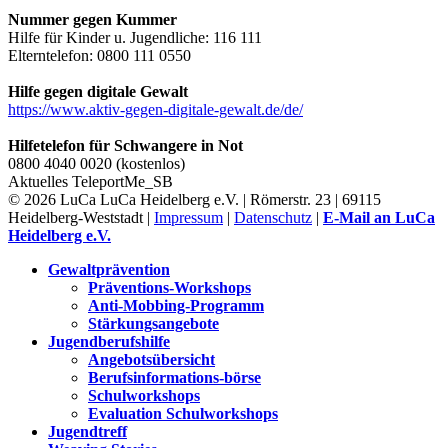
Nummer gegen Kummer
Hilfe für Kinder u. Jugendliche: 116 111
Elterntelefon: 0800 111 0550
Hilfe gegen digitale Gewalt
https://www.aktiv-gegen-digitale-gewalt.de/de/
Hilfetelefon für Schwangere in Not
0800 4040 0020 (kostenlos)
Aktuelles
TeleportMe_SB
© 2026 LuCa LuCa Heidelberg e.V. | Römerstr. 23 | 69115
Heidelberg-Weststadt |
Impressum
|
Datenschutz
|
E-Mail an LuCa
Heidelberg e.V.
Gewaltprävention
Präventions-Workshops
Anti-Mobbing-Programm
Stärkungsangebote
Jugendberufshilfe
Angebotsübersicht
Berufsinformations-börse
Schulworkshops
Evaluation Schulworkshops
Jugendtreff