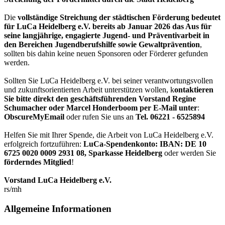
Die
vollständige Streichung der städtischen Förderung bedeutet
für LuCa Heidelberg e.V. bereits ab Januar 2026 das Aus für
seine langjährige, engagierte Jugend- und Präventivarbeit in
den Bereichen Jugendberufshilfe sowie Gewaltprävention
,
sollten bis dahin keine neuen Sponsoren oder Förderer gefunden
werden.
Sollten Sie LuCa Heidelberg e.V. bei seiner verantwortungsvollen
und zukunftsorientierten Arbeit unterstützen wollen, k
ontaktieren
Sie bitte direkt den geschäftsführenden Vorstand Regine
Schumacher oder Marcel Honderboom per E-Mail unter
:
ObscureMyEmail
oder rufen Sie uns an
Tel. 06221 - 6525894
Helfen Sie mit Ihrer Spende, die Arbeit von LuCa Heidelberg e.V.
erfolgreich fortzuführen:
LuCa-Spendenkonto: IBAN:
DE 10
6725 0020 0009 2931 08
,
Sparkasse Heidelberg
oder werden Sie
förderndes Mitglied
!
Vorstand LuCa Heidelberg e.V.
rs/mh
Allgemeine Informationen