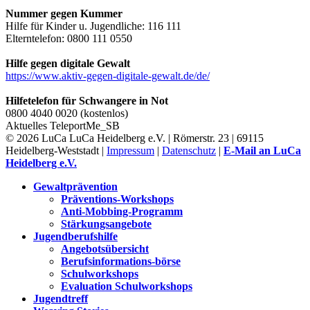
Nummer gegen Kummer
Hilfe für Kinder u. Jugendliche: 116 111
Elterntelefon: 0800 111 0550
Hilfe gegen digitale Gewalt
https://www.aktiv-gegen-digitale-gewalt.de/de/
Hilfetelefon für Schwangere in Not
0800 4040 0020 (kostenlos)
Aktuelles
TeleportMe_SB
© 2026 LuCa LuCa Heidelberg e.V. | Römerstr. 23 | 69115
Heidelberg-Weststadt |
Impressum
|
Datenschutz
|
E-Mail an LuCa
Heidelberg e.V.
Gewaltprävention
Präventions-Workshops
Anti-Mobbing-Programm
Stärkungsangebote
Jugendberufshilfe
Angebotsübersicht
Berufsinformations-börse
Schulworkshops
Evaluation Schulworkshops
Jugendtreff