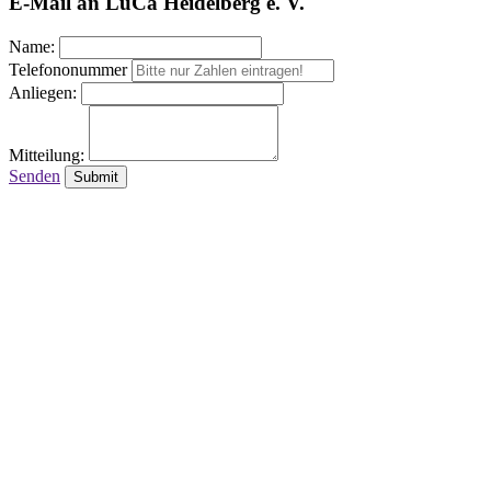
E-Mail an LuCa Heidelberg e. V.
Name:
Telefononummer
Anliegen:
Mitteilung:
Senden