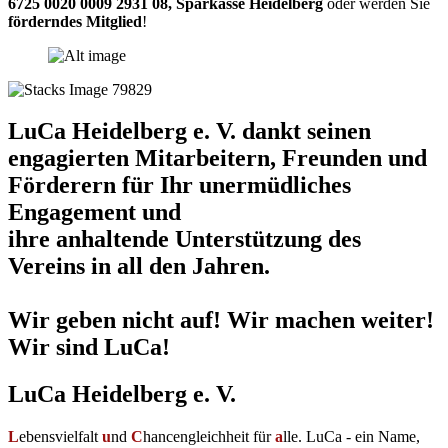
6725 0020 0009 2931 08
,
Sparkasse Heidelberg
oder werden Sie
förderndes Mitglied
!
LuCa Heidelberg e. V. dankt seinen
engagierten Mitarbeitern, Freunden und
Förderern für Ihr unermüdliches
Engagement und
ihre anhaltende Unterstützung des
Vereins in all den Jahren.
Wir geben nicht auf! Wir machen weiter!
Wir sind LuCa!
LuCa Heidelberg e. V.
L
ebensvielfalt
u
nd
C
hancengleichheit für
a
lle. LuCa - ein Name,