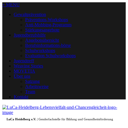
+ MENU
Gewaltprävention
Präventions-Workshops
Anti-Mobbing-Programm
Stärkungsangebote
Jugendberufshilfe
Angebotsübersicht
Berufsinformations-börse
Schulworkshops
Evaluation Schulworkshops
Jugendtreff
Weaving Stories
MOVETIA
Über uns
Satzung
Arbeitsweise
Team
Kontakt
LuCa Heidelberg e.V.
| Genderfachstelle für Bildung und Gesundheitsförderung