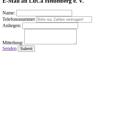
E-Mail an LuCa Heidelberg e. V.
Name:
Telefononummer
Anliegen:
Mitteilung:
Senden