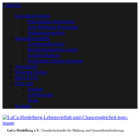
+ MENU
Gewaltprävention
Präventions-Workshops
Anti-Mobbing-Programm
Stärkungsangebote
Jugendberufshilfe
Angebotsübersicht
Berufsinformations-börse
Schulworkshops
Evaluation Schulworkshops
Jugendtreff
Weaving Stories
MOVETIA
Über uns
Satzung
Arbeitsweise
Team
Kontakt
LuCa Heidelberg e.V.
| Genderfachstelle für Bildung und Gesundheitsförderung