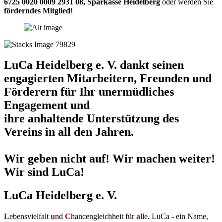
6725 0020 0009 2931 08
,
Sparkasse Heidelberg
oder werden Sie
förderndes Mitglied
!
LuCa Heidelberg e. V. dankt seinen
engagierten Mitarbeitern, Freunden und
Förderern für Ihr unermüdliches
Engagement und
ihre anhaltende Unterstützung des
Vereins in all den Jahren.
Wir geben nicht auf! Wir machen weiter!
Wir sind LuCa!
LuCa Heidelberg e. V.
L
ebensvielfalt
u
nd
C
hancengleichheit für
a
lle. LuCa - ein Name,