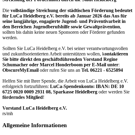
Die
vollständige Streichung der städtischen Förderung bedeutet
für LuCa Heidelberg e.V. bereits ab Januar 2026 das Aus für
seine langjährige, engagierte Jugend- und Präventivarbeit in
den Bereichen Jugendberufshilfe sowie Gewaltprävention
,
sollten bis dahin keine neuen Sponsoren oder Förderer gefunden
werden.
Sollten Sie LuCa Heidelberg e.V. bei seiner verantwortungsvollen
und zukunftsorientierten Arbeit unterstützen wollen, k
ontaktieren
Sie bitte direkt den geschäftsführenden Vorstand Regine
Schumacher oder Marcel Honderboom per E-Mail unter
:
ObscureMyEmail
oder rufen Sie uns an
Tel. 06221 - 6525894
Helfen Sie mit Ihrer Spende, die Arbeit von LuCa Heidelberg e.V.
erfolgreich fortzuführen:
LuCa-Spendenkonto: IBAN:
DE 10
6725 0020 0009 2931 08
,
Sparkasse Heidelberg
oder werden Sie
förderndes Mitglied
!
Vorstand LuCa Heidelberg e.V.
rs/mh
Allgemeine Informationen