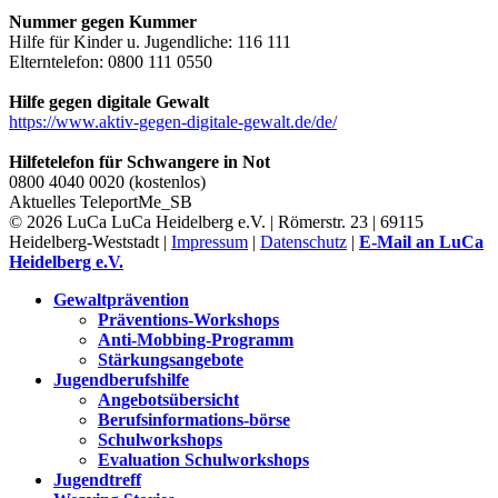
Nummer gegen Kummer
Hilfe für Kinder u. Jugendliche: 116 111
Elterntelefon: 0800 111 0550
Hilfe gegen digitale Gewalt
https://www.aktiv-gegen-digitale-gewalt.de/de/
Hilfetelefon für Schwangere in Not
0800 4040 0020 (kostenlos)
Aktuelles
TeleportMe_SB
© 2026 LuCa LuCa Heidelberg e.V. | Römerstr. 23 | 69115
Heidelberg-Weststadt |
Impressum
|
Datenschutz
|
E-Mail an LuCa
Heidelberg e.V.
Gewaltprävention
Präventions-Workshops
Anti-Mobbing-Programm
Stärkungsangebote
Jugendberufshilfe
Angebotsübersicht
Berufsinformations-börse
Schulworkshops
Evaluation Schulworkshops
Jugendtreff