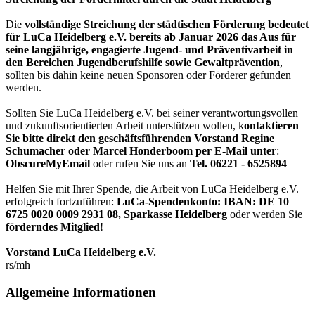
Die
vollständige Streichung der städtischen Förderung bedeutet
für LuCa Heidelberg e.V. bereits ab Januar 2026 das Aus für
seine langjährige, engagierte Jugend- und Präventivarbeit in
den Bereichen Jugendberufshilfe sowie Gewaltprävention
,
sollten bis dahin keine neuen Sponsoren oder Förderer gefunden
werden.
Sollten Sie LuCa Heidelberg e.V. bei seiner verantwortungsvollen
und zukunftsorientierten Arbeit unterstützen wollen, k
ontaktieren
Sie bitte direkt den geschäftsführenden Vorstand Regine
Schumacher oder Marcel Honderboom per E-Mail unter
:
ObscureMyEmail
oder rufen Sie uns an
Tel. 06221 - 6525894
Helfen Sie mit Ihrer Spende, die Arbeit von LuCa Heidelberg e.V.
erfolgreich fortzuführen:
LuCa-Spendenkonto: IBAN:
DE 10
6725 0020 0009 2931 08
,
Sparkasse Heidelberg
oder werden Sie
förderndes Mitglied
!
Vorstand LuCa Heidelberg e.V.
rs/mh
Allgemeine Informationen