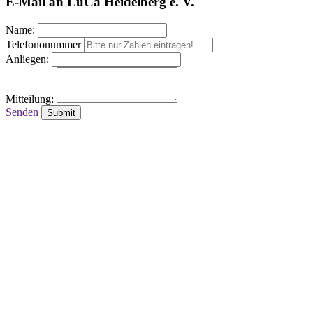
E-Mail an LuCa Heidelberg e. V.
Name:
Telefononummer
Anliegen:
Mitteilung:
Senden