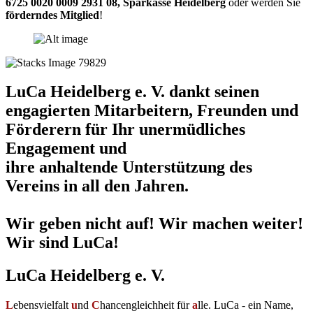
6725 0020 0009 2931 08
,
Sparkasse Heidelberg
oder werden Sie
förderndes Mitglied
!
LuCa Heidelberg e. V. dankt seinen
engagierten Mitarbeitern, Freunden und
Förderern für Ihr unermüdliches
Engagement und
ihre anhaltende Unterstützung des
Vereins in all den Jahren.
Wir geben nicht auf! Wir machen weiter!
Wir sind LuCa!
LuCa Heidelberg e. V.
L
ebensvielfalt
u
nd
C
hancengleichheit für
a
lle. LuCa - ein Name,