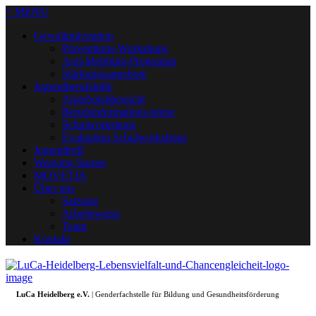
+ MENU
Gewaltprävention
Präventions-Workshops
Anti-Mobbing-Programm
Stärkungsangebote
Jugendberufshilfe
Angebotsübersicht
Berufsinformations-börse
Schulworkshops
Evaluation Schulworkshops
Jugendtreff
Weaving Stories
MOVETIA
Über uns
Satzung
Arbeitsweise
Team
Kontakt
LuCa Heidelberg e.V.
| Genderfachstelle für Bildung und Gesundheitsförderung