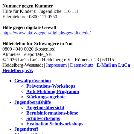
Nummer gegen Kummer
Hilfe für Kinder u. Jugendliche: 116 111
Elterntelefon: 0800 111 0550
Hilfe gegen digitale Gewalt
https://www.aktiv-gegen-digitale-gewalt.de/de/
Hilfetelefon für Schwangere in Not
0800 4040 0020 (kostenlos)
Aktuelles
TeleportMe_SB
© 2026 LuCa LuCa Heidelberg e.V. | Römerstr. 23 | 69115
Heidelberg-Weststadt |
Impressum
|
Datenschutz
|
E-Mail an LuCa
Heidelberg e.V.
Gewaltprävention
Präventions-Workshops
Anti-Mobbing-Programm
Stärkungsangebote
Jugendberufshilfe
Angebotsübersicht
Berufsinformations-börse
Schulworkshops
Evaluation Schulworkshops
Jugendtreff