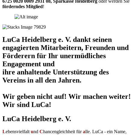
6725 0020 0009 2931 08
,
Sparkasse Heidelberg
oder werden Sie
förderndes Mitglied
!
LuCa Heidelberg e. V. dankt seinen
engagierten Mitarbeitern, Freunden und
Förderern für Ihr unermüdliches
Engagement und
ihre anhaltende Unterstützung des
Vereins in all den Jahren.
Wir geben nicht auf! Wir machen weiter!
Wir sind LuCa!
LuCa Heidelberg e. V.
L
ebensvielfalt
u
nd
C
hancengleichheit für
a
lle. LuCa - ein Name,