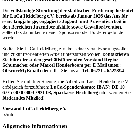
Die
vollständige Streichung der städtischen Förderung bedeutet
für LuCa Heidelberg e.V. bereits ab Januar 2026 das Aus für
seine langjährige, engagierte Jugend- und Präventivarbeit in
den Bereichen Jugendberufshilfe sowie Gewaltprävention
,
sollten bis dahin keine neuen Sponsoren oder Förderer gefunden
werden.
Sollten Sie LuCa Heidelberg e.V. bei seiner verantwortungsvollen
und zukunftsorientierten Arbeit unterstützen wollen, k
ontaktieren
Sie bitte direkt den geschäftsführenden Vorstand Regine
Schumacher oder Marcel Honderboom per E-Mail unter
:
ObscureMyEmail
oder rufen Sie uns an
Tel. 06221 - 6525894
Helfen Sie mit Ihrer Spende, die Arbeit von LuCa Heidelberg e.V.
erfolgreich fortzuführen:
LuCa-Spendenkonto: IBAN:
DE 10
6725 0020 0009 2931 08
,
Sparkasse Heidelberg
oder werden Sie
förderndes Mitglied
!
Vorstand LuCa Heidelberg e.V.
rs/mh
Allgemeine Informationen