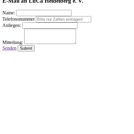
E-Mail an LuCa Heidelberg e. V.
Name:
Telefononummer
Anliegen:
Mitteilung:
Senden