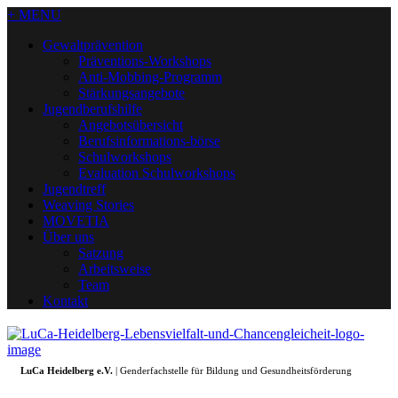
+ MENU
Gewaltprävention
Präventions-Workshops
Anti-Mobbing-Programm
Stärkungsangebote
Jugendberufshilfe
Angebotsübersicht
Berufsinformations-börse
Schulworkshops
Evaluation Schulworkshops
Jugendtreff
Weaving Stories
MOVETIA
Über uns
Satzung
Arbeitsweise
Team
Kontakt
LuCa Heidelberg e.V.
| Genderfachstelle für Bildung und Gesundheitsförderung