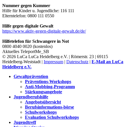
Nummer gegen Kummer
Hilfe für Kinder u. Jugendliche: 116 111
Elterntelefon: 0800 111 0550
Hilfe gegen digitale Gewalt
https://www.aktiv-gegen-digitale-gewalt.de/de/
Hilfetelefon für Schwangere in Not
0800 4040 0020 (kostenlos)
Aktuelles
TeleportMe_SB
© 2026 LuCa LuCa Heidelberg e.V. | Römerstr. 23 | 69115
Heidelberg-Weststadt |
Impressum
|
Datenschutz
|
E-Mail an LuCa
Heidelberg e.V.
Gewaltprävention
Präventions-Workshops
Anti-Mobbing-Programm
Stärkungsangebote
Jugendberufshilfe
Angebotsübersicht
Berufsinformations-börse
Schulworkshops
Evaluation Schulworkshops
Jugendtreff