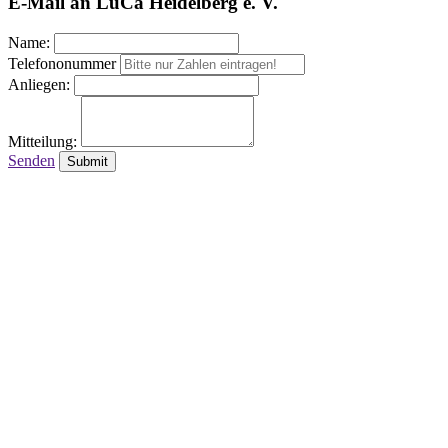
E-Mail an LuCa Heidelberg e. V.
Name:
Telefononummer
Anliegen:
Mitteilung:
Senden