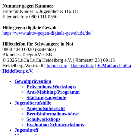
Nummer gegen Kummer
Hilfe für Kinder u. Jugendliche: 116 111
Elterntelefon: 0800 111 0550
Hilfe gegen digitale Gewalt
https://www.aktiv-gegen-digitale-gewalt.de/de/
Hilfetelefon für Schwangere in Not
0800 4040 0020 (kostenlos)
Aktuelles
TeleportMe_SB
© 2026 LuCa LuCa Heidelberg e.V. | Römerstr. 23 | 69115
Heidelberg-Weststadt |
Impressum
|
Datenschutz
|
E-Mail an LuCa
Heidelberg e.V.
Gewaltprävention
Präventions-Workshops
Anti-Mobbing-Programm
Stärkungsangebote
Jugendberufshilfe
Angebotsübersicht
Berufsinformations-börse
Schulworkshops
Evaluation Schulworkshops
Jugendtreff