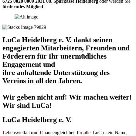
6725 0020 0009 2931 08
,
Sparkasse Heidelberg
oder werden Sie
förderndes Mitglied
!
LuCa Heidelberg e. V. dankt seinen
engagierten Mitarbeitern, Freunden und
Förderern für Ihr unermüdliches
Engagement und
ihre anhaltende Unterstützung des
Vereins in all den Jahren.
Wir geben nicht auf! Wir machen weiter!
Wir sind LuCa!
LuCa Heidelberg e. V.
L
ebensvielfalt
u
nd
C
hancengleichheit für
a
lle. LuCa - ein Name,