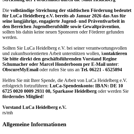
Die
vollständige Streichung der städtischen Förderung bedeutet
für LuCa Heidelberg e.V. bereits ab Januar 2026 das Aus für
seine langjährige, engagierte Jugend- und Präventivarbeit in
den Bereichen Jugendberufshilfe sowie Gewaltprävention
,
sollten bis dahin keine neuen Sponsoren oder Förderer gefunden
werden.
Sollten Sie LuCa Heidelberg e.V. bei seiner verantwortungsvollen
und zukunftsorientierten Arbeit unterstützen wollen, k
ontaktieren
Sie bitte direkt den geschäftsführenden Vorstand Regine
Schumacher oder Marcel Honderboom per E-Mail unter
:
ObscureMyEmail
oder rufen Sie uns an
Tel. 06221 - 6525894
Helfen Sie mit Ihrer Spende, die Arbeit von LuCa Heidelberg e.V.
erfolgreich fortzuführen:
LuCa-Spendenkonto: IBAN:
DE 10
6725 0020 0009 2931 08
,
Sparkasse Heidelberg
oder werden Sie
förderndes Mitglied
!
Vorstand LuCa Heidelberg e.V.
rs/mh
Allgemeine Informationen