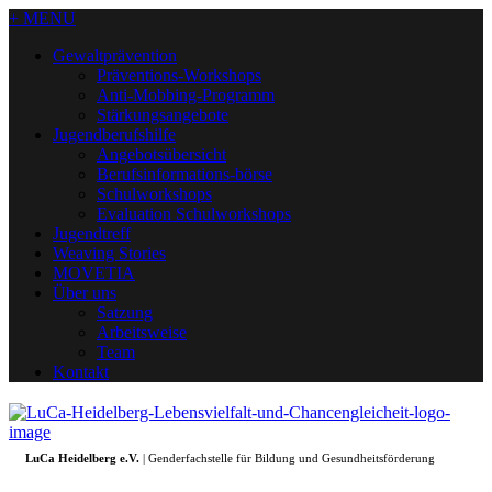
+ MENU
Gewaltprävention
Präventions-Workshops
Anti-Mobbing-Programm
Stärkungsangebote
Jugendberufshilfe
Angebotsübersicht
Berufsinformations-börse
Schulworkshops
Evaluation Schulworkshops
Jugendtreff
Weaving Stories
MOVETIA
Über uns
Satzung
Arbeitsweise
Team
Kontakt
LuCa Heidelberg e.V.
| Genderfachstelle für Bildung und Gesundheitsförderung