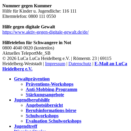
Nummer gegen Kummer
Hilfe für Kinder u. Jugendliche: 116 111
Elterntelefon: 0800 111 0550
Hilfe gegen digitale Gewalt
https://www.aktiv-gegen-digitale-gewalt.de/de/
Hilfetelefon für Schwangere in Not
0800 4040 0020 (kostenlos)
Aktuelles
TeleportMe_SB
© 2026 LuCa LuCa Heidelberg e.V. | Römerstr. 23 | 69115
Heidelberg-Weststadt |
Impressum
|
Datenschutz
|
E-Mail an LuCa
Heidelberg e.V.
Gewaltprävention
Präventions-Workshops
Anti-Mobbing-Programm
Stärkungsangebote
Jugendberufshilfe
Angebotsübersicht
Berufsinformations-börse
Schulworkshops
Evaluation Schulworkshops
Jugendtreff