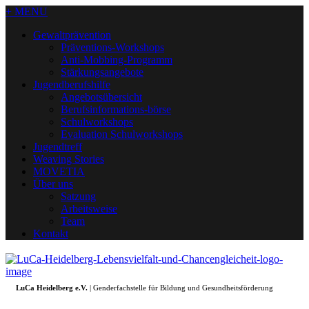
+ MENU
Gewaltprävention
Präventions-Workshops
Anti-Mobbing-Programm
Stärkungsangebote
Jugendberufshilfe
Angebotsübersicht
Berufsinformations-börse
Schulworkshops
Evaluation Schulworkshops
Jugendtreff
Weaving Stories
MOVETIA
Über uns
Satzung
Arbeitsweise
Team
Kontakt
LuCa Heidelberg e.V.
| Genderfachstelle für Bildung und Gesundheitsförderung