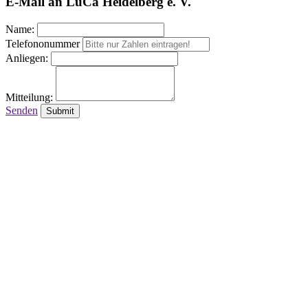
E-Mail an LuCa Heidelberg e. V.
Name:
Telefononummer
Anliegen:
Mitteilung:
Senden