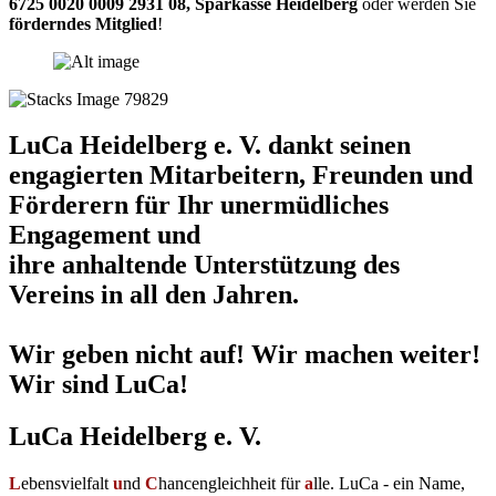
6725 0020 0009 2931 08
,
Sparkasse Heidelberg
oder werden Sie
förderndes Mitglied
!
LuCa Heidelberg e. V. dankt seinen
engagierten Mitarbeitern, Freunden und
Förderern für Ihr unermüdliches
Engagement und
ihre anhaltende Unterstützung des
Vereins in all den Jahren.
Wir geben nicht auf! Wir machen weiter!
Wir sind LuCa!
LuCa Heidelberg e. V.
L
ebensvielfalt
u
nd
C
hancengleichheit für
a
lle. LuCa - ein Name,