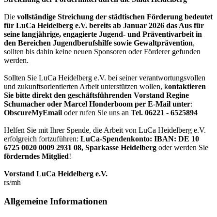
Die
vollständige Streichung der städtischen Förderung bedeutet
für LuCa Heidelberg e.V. bereits ab Januar 2026 das Aus für
seine langjährige, engagierte Jugend- und Präventivarbeit in
den Bereichen Jugendberufshilfe sowie Gewaltprävention
,
sollten bis dahin keine neuen Sponsoren oder Förderer gefunden
werden.
Sollten Sie LuCa Heidelberg e.V. bei seiner verantwortungsvollen
und zukunftsorientierten Arbeit unterstützen wollen, k
ontaktieren
Sie bitte direkt den geschäftsführenden Vorstand Regine
Schumacher oder Marcel Honderboom per E-Mail unter
:
ObscureMyEmail
oder rufen Sie uns an
Tel. 06221 - 6525894
Helfen Sie mit Ihrer Spende, die Arbeit von LuCa Heidelberg e.V.
erfolgreich fortzuführen:
LuCa-Spendenkonto: IBAN:
DE 10
6725 0020 0009 2931 08
,
Sparkasse Heidelberg
oder werden Sie
förderndes Mitglied
!
Vorstand LuCa Heidelberg e.V.
rs/mh
Allgemeine Informationen