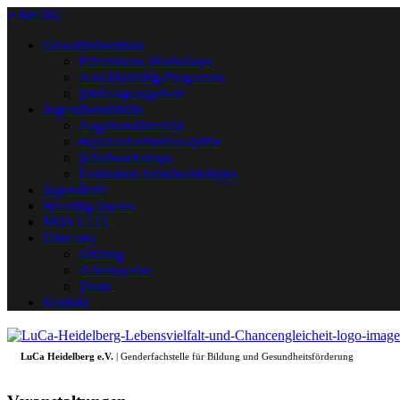
+ MENU
Gewaltprävention
Präventions-Workshops
Anti-Mobbing-Programm
Stärkungsangebote
Jugendberufshilfe
Angebotsübersicht
Berufsinformations-börse
Schulworkshops
Evaluation Schulworkshops
Jugendtreff
Weaving Stories
MOVETIA
Über uns
Satzung
Arbeitsweise
Team
Kontakt
LuCa Heidelberg e.V.
| Genderfachstelle für Bildung und Gesundheitsförderung