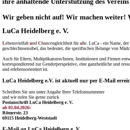
ihre anhaltende Unterstützung des Vereins 
Wir geben nicht auf! Wir machen weiter! 
LuCa Heidelberg e. V.
L
ebensvielfalt
u
nd
C
hancengleichheit für
a
lle. LuCa - ein Name, de
geschlechtssensibel, das bedeutet, die spezifischen Belange von Mädc
Auch für Eltern, Multiplikatoren/Innen, Institutionen und Firmen en
korrespondierend zur Genderperspektive, eine ganzheitliche und resso
und erlebensorientiert ist.
LuCa Heidelberg e.V. ist aktuell nur per E-Mail errei
Schreiben Sie uns unter Angabe Ihrer Telefonnummmer
und wir rufen Sie gerne zurück
Postanschrift LuCa Heidelberg e. V.
ab 01.04.2026:
Römerstr. 23
69115 Heidelberg-Weststadt
E-Mail an LuCa Heidelberg e. V.