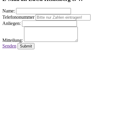
Name:
Telefononummer
Anliegen:
Mitteilung:
Senden