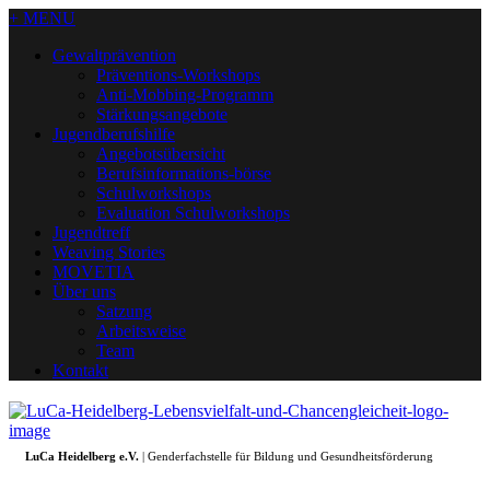
+ MENU
Gewaltprävention
Präventions-Workshops
Anti-Mobbing-Programm
Stärkungsangebote
Jugendberufshilfe
Angebotsübersicht
Berufsinformations-börse
Schulworkshops
Evaluation Schulworkshops
Jugendtreff
Weaving Stories
MOVETIA
Über uns
Satzung
Arbeitsweise
Team
Kontakt
LuCa Heidelberg e.V.
| Genderfachstelle für Bildung und Gesundheitsförderung