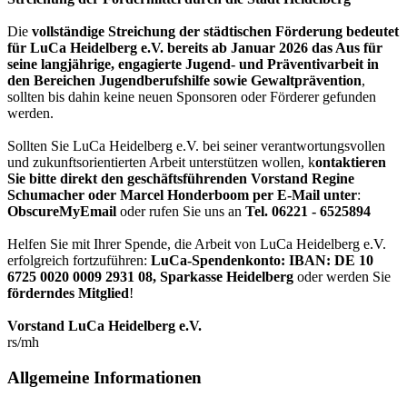
Die
vollständige Streichung der städtischen Förderung bedeutet
für LuCa Heidelberg e.V. bereits ab Januar 2026 das Aus für
seine langjährige, engagierte Jugend- und Präventivarbeit in
den Bereichen Jugendberufshilfe sowie Gewaltprävention
,
sollten bis dahin keine neuen Sponsoren oder Förderer gefunden
werden.
Sollten Sie LuCa Heidelberg e.V. bei seiner verantwortungsvollen
und zukunftsorientierten Arbeit unterstützen wollen, k
ontaktieren
Sie bitte direkt den geschäftsführenden Vorstand Regine
Schumacher oder Marcel Honderboom per E-Mail unter
:
ObscureMyEmail
oder rufen Sie uns an
Tel. 06221 - 6525894
Helfen Sie mit Ihrer Spende, die Arbeit von LuCa Heidelberg e.V.
erfolgreich fortzuführen:
LuCa-Spendenkonto: IBAN:
DE 10
6725 0020 0009 2931 08
,
Sparkasse Heidelberg
oder werden Sie
förderndes Mitglied
!
Vorstand LuCa Heidelberg e.V.
rs/mh
Allgemeine Informationen