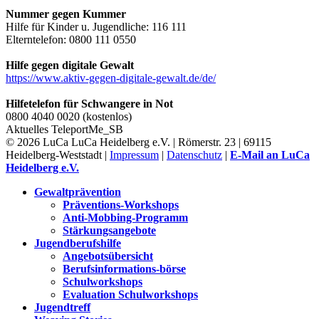
Nummer gegen Kummer
Hilfe für Kinder u. Jugendliche: 116 111
Elterntelefon: 0800 111 0550
Hilfe gegen digitale Gewalt
https://www.aktiv-gegen-digitale-gewalt.de/de/
Hilfetelefon für Schwangere in Not
0800 4040 0020 (kostenlos)
Aktuelles
TeleportMe_SB
© 2026 LuCa LuCa Heidelberg e.V. | Römerstr. 23 | 69115
Heidelberg-Weststadt |
Impressum
|
Datenschutz
|
E-Mail an LuCa
Heidelberg e.V.
Gewaltprävention
Präventions-Workshops
Anti-Mobbing-Programm
Stärkungsangebote
Jugendberufshilfe
Angebotsübersicht
Berufsinformations-börse
Schulworkshops
Evaluation Schulworkshops
Jugendtreff