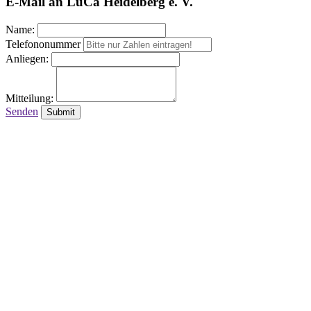
E-Mail an LuCa Heidelberg e. V.
Name:
Telefononummer
Anliegen:
Mitteilung:
Senden