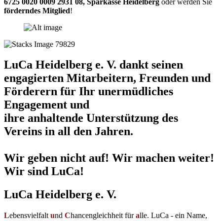
6725 0020 0009 2931 08
,
Sparkasse Heidelberg
oder werden Sie
förderndes Mitglied
!
LuCa Heidelberg e. V. dankt seinen
engagierten Mitarbeitern, Freunden und
Förderern für Ihr unermüdliches
Engagement und
ihre anhaltende Unterstützung des
Vereins in all den Jahren.
Wir geben nicht auf! Wir machen weiter!
Wir sind LuCa!
LuCa Heidelberg e. V.
L
ebensvielfalt
u
nd
C
hancengleichheit für
a
lle. LuCa - ein Name,