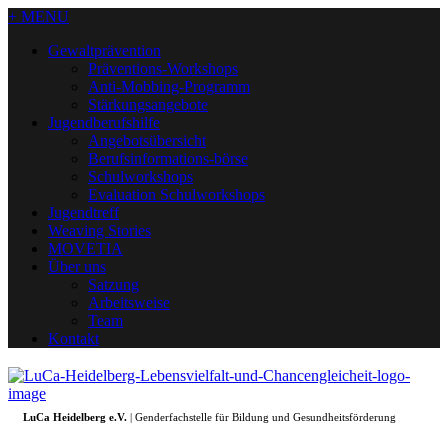
+ MENU
Gewaltprävention
Präventions-Workshops
Anti-Mobbing-Programm
Stärkungsangebote
Jugendberufshilfe
Angebotsübersicht
Berufsinformations-börse
Schulworkshops
Evaluation Schulworkshops
Jugendtreff
Weaving Stories
MOVETIA
Über uns
Satzung
Arbeitsweise
Team
Kontakt
LuCa Heidelberg e.V.
| Genderfachstelle für Bildung und Gesundheitsförderung