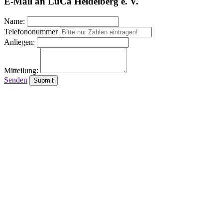
E-Mail an LuCa Heidelberg e. V.
Name:
Telefononummer
Anliegen:
Mitteilung:
Senden