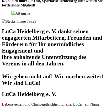
6725 0020 0009 2931 08
,
Sparkasse Heidelberg
oder werden Sie
förderndes Mitglied
!
LuCa Heidelberg e. V. dankt seinen
engagierten Mitarbeitern, Freunden und
Förderern für Ihr unermüdliches
Engagement und
ihre anhaltende Unterstützung des
Vereins in all den Jahren.
Wir geben nicht auf! Wir machen weiter!
Wir sind LuCa!
LuCa Heidelberg e. V.
L
ebensvielfalt
u
nd
C
hancengleichheit für
a
lle. LuCa - ein Name,