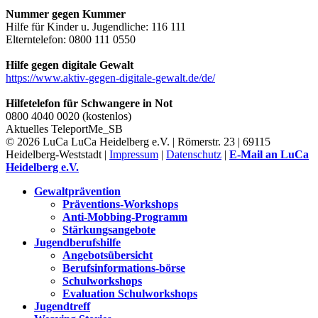
Nummer gegen Kummer
Hilfe für Kinder u. Jugendliche: 116 111
Elterntelefon: 0800 111 0550
Hilfe gegen digitale Gewalt
https://www.aktiv-gegen-digitale-gewalt.de/de/
Hilfetelefon für Schwangere in Not
0800 4040 0020 (kostenlos)
Aktuelles
TeleportMe_SB
© 2026 LuCa LuCa Heidelberg e.V. | Römerstr. 23 | 69115
Heidelberg-Weststadt |
Impressum
|
Datenschutz
|
E-Mail an LuCa
Heidelberg e.V.
Gewaltprävention
Präventions-Workshops
Anti-Mobbing-Programm
Stärkungsangebote
Jugendberufshilfe
Angebotsübersicht
Berufsinformations-börse
Schulworkshops
Evaluation Schulworkshops
Jugendtreff