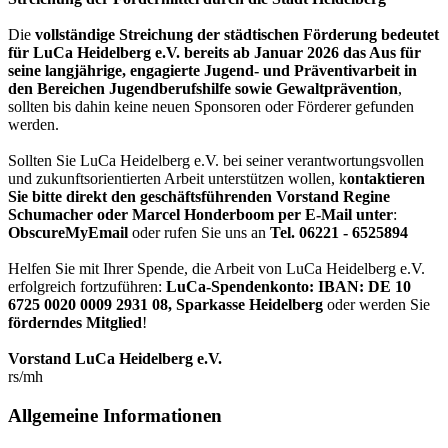
Die
vollständige Streichung der städtischen Förderung bedeutet
für LuCa Heidelberg e.V. bereits ab Januar 2026 das Aus für
seine langjährige, engagierte Jugend- und Präventivarbeit in
den Bereichen Jugendberufshilfe sowie Gewaltprävention
,
sollten bis dahin keine neuen Sponsoren oder Förderer gefunden
werden.
Sollten Sie LuCa Heidelberg e.V. bei seiner verantwortungsvollen
und zukunftsorientierten Arbeit unterstützen wollen, k
ontaktieren
Sie bitte direkt den geschäftsführenden Vorstand Regine
Schumacher oder Marcel Honderboom per E-Mail unter
:
ObscureMyEmail
oder rufen Sie uns an
Tel. 06221 - 6525894
Helfen Sie mit Ihrer Spende, die Arbeit von LuCa Heidelberg e.V.
erfolgreich fortzuführen:
LuCa-Spendenkonto: IBAN:
DE 10
6725 0020 0009 2931 08
,
Sparkasse Heidelberg
oder werden Sie
förderndes Mitglied
!
Vorstand LuCa Heidelberg e.V.
rs/mh
Allgemeine Informationen