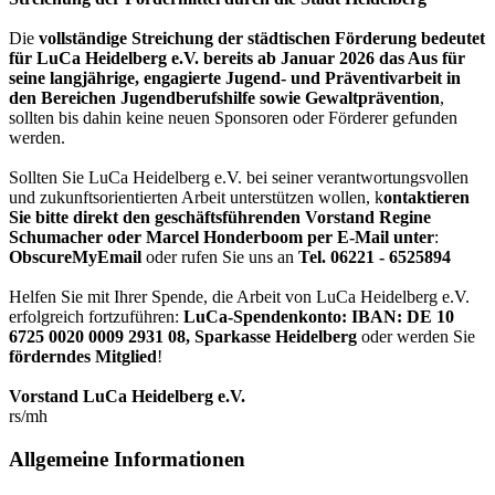
Die
vollständige Streichung der städtischen Förderung bedeutet
für LuCa Heidelberg e.V. bereits ab Januar 2026 das Aus für
seine langjährige, engagierte Jugend- und Präventivarbeit in
den Bereichen Jugendberufshilfe sowie Gewaltprävention
,
sollten bis dahin keine neuen Sponsoren oder Förderer gefunden
werden.
Sollten Sie LuCa Heidelberg e.V. bei seiner verantwortungsvollen
und zukunftsorientierten Arbeit unterstützen wollen, k
ontaktieren
Sie bitte direkt den geschäftsführenden Vorstand Regine
Schumacher oder Marcel Honderboom per E-Mail unter
:
ObscureMyEmail
oder rufen Sie uns an
Tel. 06221 - 6525894
Helfen Sie mit Ihrer Spende, die Arbeit von LuCa Heidelberg e.V.
erfolgreich fortzuführen:
LuCa-Spendenkonto: IBAN:
DE 10
6725 0020 0009 2931 08
,
Sparkasse Heidelberg
oder werden Sie
förderndes Mitglied
!
Vorstand LuCa Heidelberg e.V.
rs/mh
Allgemeine Informationen