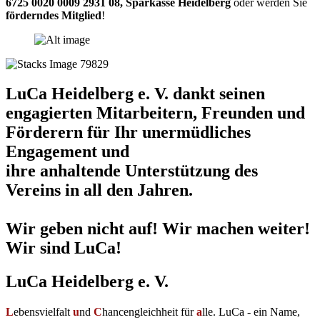
6725 0020 0009 2931 08
,
Sparkasse Heidelberg
oder werden Sie
förderndes Mitglied
!
LuCa Heidelberg e. V. dankt seinen
engagierten Mitarbeitern, Freunden und
Förderern für Ihr unermüdliches
Engagement und
ihre anhaltende Unterstützung des
Vereins in all den Jahren.
Wir geben nicht auf! Wir machen weiter!
Wir sind LuCa!
LuCa Heidelberg e. V.
L
ebensvielfalt
u
nd
C
hancengleichheit für
a
lle. LuCa - ein Name,