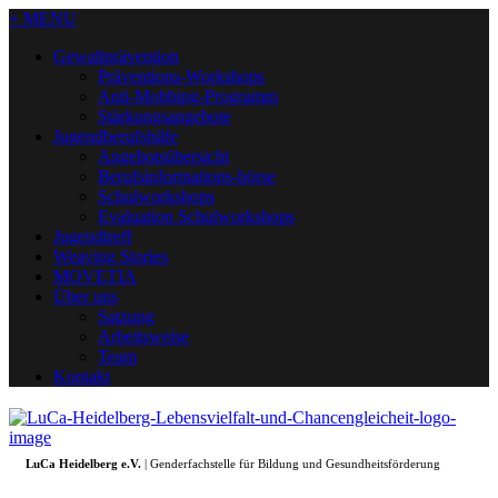
+ MENU
Gewaltprävention
Präventions-Workshops
Anti-Mobbing-Programm
Stärkungsangebote
Jugendberufshilfe
Angebotsübersicht
Berufsinformations-börse
Schulworkshops
Evaluation Schulworkshops
Jugendtreff
Weaving Stories
MOVETIA
Über uns
Satzung
Arbeitsweise
Team
Kontakt
LuCa Heidelberg e.V.
| Genderfachstelle für Bildung und Gesundheitsförderung