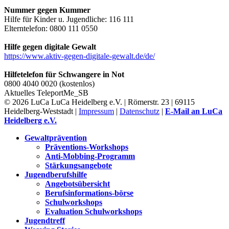
Nummer gegen Kummer
Hilfe für Kinder u. Jugendliche: 116 111
Elterntelefon: 0800 111 0550
Hilfe gegen digitale Gewalt
https://www.aktiv-gegen-digitale-gewalt.de/de/
Hilfetelefon für Schwangere in Not
0800 4040 0020 (kostenlos)
Aktuelles
TeleportMe_SB
© 2026 LuCa LuCa Heidelberg e.V. | Römerstr. 23 | 69115
Heidelberg-Weststadt |
Impressum
|
Datenschutz
|
E-Mail an LuCa
Heidelberg e.V.
Gewaltprävention
Präventions-Workshops
Anti-Mobbing-Programm
Stärkungsangebote
Jugendberufshilfe
Angebotsübersicht
Berufsinformations-börse
Schulworkshops
Evaluation Schulworkshops
Jugendtreff