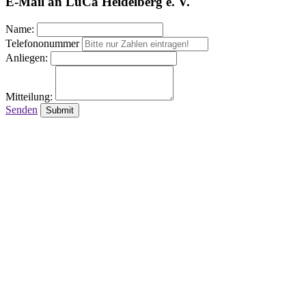
E-Mail an LuCa Heidelberg e. V.
Name:
Telefononummer
Anliegen:
Mitteilung:
Senden