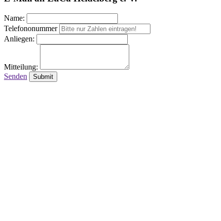
Name:
Telefononummer
Anliegen:
Mitteilung:
Senden