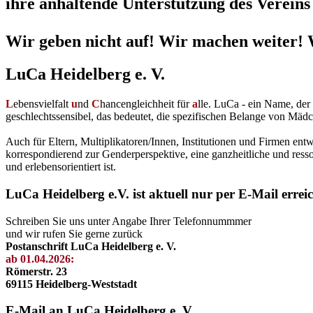
ihre anhaltende Unterstützung des Vereins 
Wir geben nicht auf! Wir machen weiter! 
LuCa Heidelberg e. V.
L
ebensvielfalt
u
nd
C
hancengleichheit für
a
lle. LuCa - ein Name, de
geschlechtssensibel, das bedeutet, die spezifischen Belange von Mädc
Auch für Eltern, Multiplikatoren/Innen, Institutionen und Firmen en
korrespondierend zur Genderperspektive, eine ganzheitliche und resso
und erlebensorientiert ist.
LuCa Heidelberg e.V. ist aktuell nur per E-Mail errei
Schreiben Sie uns unter Angabe Ihrer Telefonnummmer
und wir rufen Sie gerne zurück
Postanschrift LuCa Heidelberg e. V.
ab 01.04.2026:
Römerstr. 23
69115 Heidelberg-Weststadt
E-Mail an LuCa Heidelberg e. V.