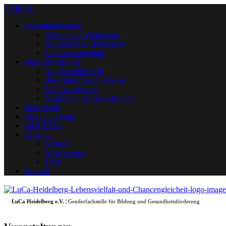
+ MENU
Gewaltprävention
Präventions-Workshops
Anti-Mobbing-Programm
Stärkungsangebote
Jugendberufshilfe
Angebotsübersicht
Berufsinformations-börse
Schulworkshops
Evaluation Schulworkshops
Jugendtreff
Weaving Stories
MOVETIA
Über uns
Satzung
Arbeitsweise
Team
Kontakt
LuCa Heidelberg e.V.
| Genderfachstelle für Bildung und Gesundheitsförderung