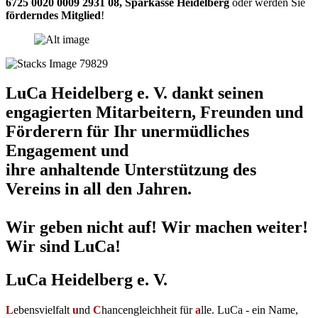
6725 0020 0009 2931 08
,
Sparkasse Heidelberg
oder werden Sie
förderndes Mitglied
!
LuCa Heidelberg e. V. dankt seinen
engagierten Mitarbeitern, Freunden und
Förderern für Ihr unermüdliches
Engagement und
ihre anhaltende Unterstützung des
Vereins in all den Jahren.
Wir geben nicht auf! Wir machen weiter!
Wir sind LuCa!
LuCa Heidelberg e. V.
L
ebensvielfalt
u
nd
C
hancengleichheit für
a
lle. LuCa - ein Name,