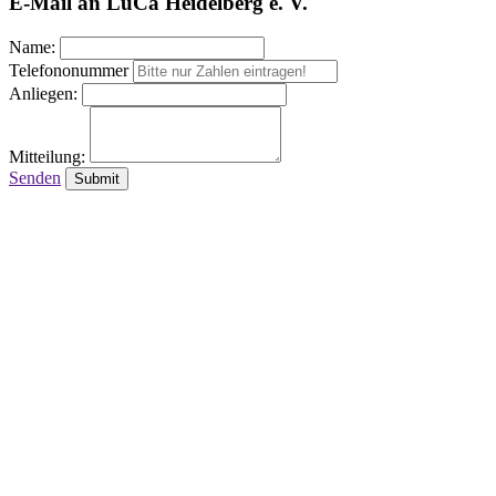
E-Mail an LuCa Heidelberg e. V.
Name:
Telefononummer
Anliegen:
Mitteilung:
Senden