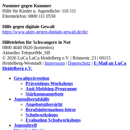
Nummer gegen Kummer
Hilfe für Kinder u. Jugendliche: 116 111
Elterntelefon: 0800 111 0550
Hilfe gegen digitale Gewalt
https://www.aktiv-gegen-digitale-gewalt.de/de/
Hilfetelefon für Schwangere in Not
0800 4040 0020 (kostenlos)
Aktuelles
TeleportMe_SB
© 2026 LuCa LuCa Heidelberg e.V. | Römerstr. 23 | 69115
Heidelberg-Weststadt |
Impressum
|
Datenschutz
|
E-Mail an LuCa
Heidelberg e.V.
Gewaltprävention
Präventions-Workshops
Anti-Mobbing-Programm
Stärkungsangebote
Jugendberufshilfe
Angebotsübersicht
Berufsinformations-börse
Schulworkshops
Evaluation Schulworkshops
Jugendtreff