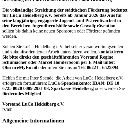
Die
vollständige Streichung der städtischen Förderung bedeutet
für LuCa Heidelberg e.V. bereits ab Januar 2026 das Aus für
seine langjährige, engagierte Jugend- und Präventivarbeit in
den Bereichen Jugendberufshilfe sowie Gewaltprävention
,
sollten bis dahin keine neuen Sponsoren oder Förderer gefunden
werden.
Sollten Sie LuCa Heidelberg e.V. bei seiner verantwortungsvollen
und zukunftsorientierten Arbeit unterstützen wollen, k
ontaktieren
Sie bitte direkt den geschäftsführenden Vorstand Regine
Schumacher oder Marcel Honderboom per E-Mail unter
:
ObscureMyEmail
oder rufen Sie uns an
Tel. 06221 - 6525894
Helfen Sie mit Ihrer Spende, die Arbeit von LuCa Heidelberg e.V.
erfolgreich fortzuführen:
LuCa-Spendenkonto: IBAN:
DE 10
6725 0020 0009 2931 08
,
Sparkasse Heidelberg
oder werden Sie
förderndes Mitglied
!
Vorstand LuCa Heidelberg e.V.
rs/mh
Allgemeine Informationen