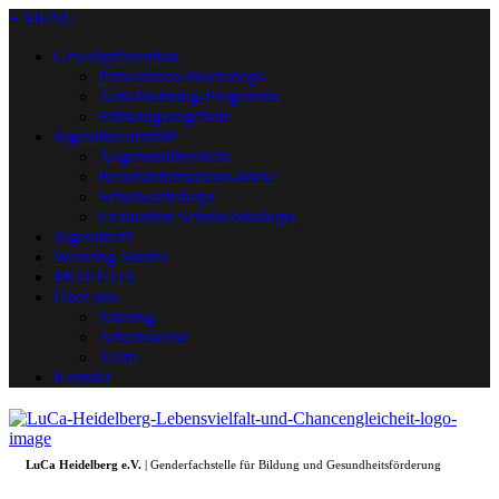
+ MENU
Gewaltprävention
Präventions-Workshops
Anti-Mobbing-Programm
Stärkungsangebote
Jugendberufshilfe
Angebotsübersicht
Berufsinformations-börse
Schulworkshops
Evaluation Schulworkshops
Jugendtreff
Weaving Stories
MOVETIA
Über uns
Satzung
Arbeitsweise
Team
Kontakt
LuCa Heidelberg e.V.
| Genderfachstelle für Bildung und Gesundheitsförderung