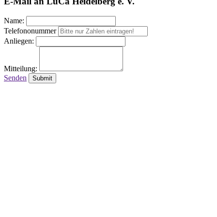
E-Mail an LuCa Heidelberg e. V.
Name:
Telefononummer
Anliegen:
Mitteilung:
Senden