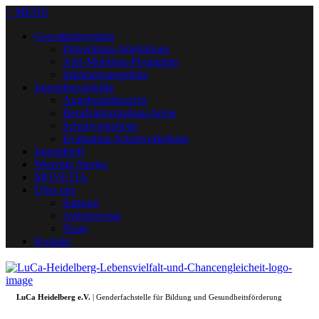
+ MENU
Gewaltprävention
Präventions-Workshops
Anti-Mobbing-Programm
Stärkungsangebote
Jugendberufshilfe
Angebotsübersicht
Berufsinformations-börse
Schulworkshops
Evaluation Schulworkshops
Jugendtreff
Weaving Stories
MOVETIA
Über uns
Satzung
Arbeitsweise
Team
Kontakt
LuCa Heidelberg e.V.
| Genderfachstelle für Bildung und Gesundheitsförderung