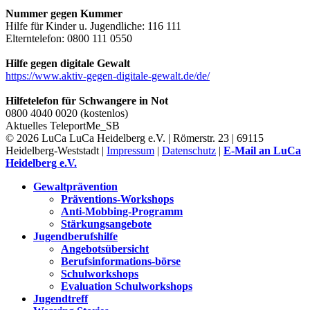
Nummer gegen Kummer
Hilfe für Kinder u. Jugendliche: 116 111
Elterntelefon: 0800 111 0550
Hilfe gegen digitale Gewalt
https://www.aktiv-gegen-digitale-gewalt.de/de/
Hilfetelefon für Schwangere in Not
0800 4040 0020 (kostenlos)
Aktuelles
TeleportMe_SB
© 2026 LuCa LuCa Heidelberg e.V. | Römerstr. 23 | 69115
Heidelberg-Weststadt |
Impressum
|
Datenschutz
|
E-Mail an LuCa
Heidelberg e.V.
Gewaltprävention
Präventions-Workshops
Anti-Mobbing-Programm
Stärkungsangebote
Jugendberufshilfe
Angebotsübersicht
Berufsinformations-börse
Schulworkshops
Evaluation Schulworkshops
Jugendtreff