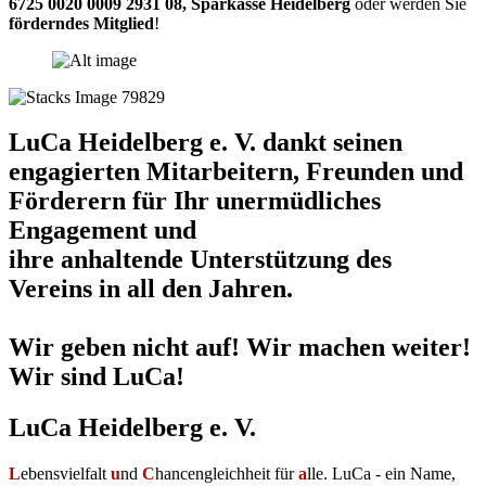
6725 0020 0009 2931 08
,
Sparkasse Heidelberg
oder werden Sie
förderndes Mitglied
!
LuCa Heidelberg e. V. dankt seinen
engagierten Mitarbeitern, Freunden und
Förderern für Ihr unermüdliches
Engagement und
ihre anhaltende Unterstützung des
Vereins in all den Jahren.
Wir geben nicht auf! Wir machen weiter!
Wir sind LuCa!
LuCa Heidelberg e. V.
L
ebensvielfalt
u
nd
C
hancengleichheit für
a
lle. LuCa - ein Name,