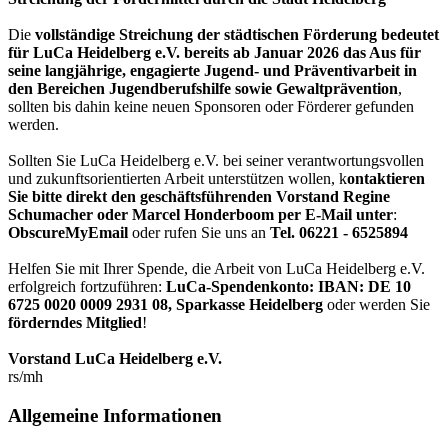
Die
vollständige Streichung der städtischen Förderung bedeutet
für LuCa Heidelberg e.V. bereits ab Januar 2026 das Aus für
seine langjährige, engagierte Jugend- und Präventivarbeit in
den Bereichen Jugendberufshilfe sowie Gewaltprävention
,
sollten bis dahin keine neuen Sponsoren oder Förderer gefunden
werden.
Sollten Sie LuCa Heidelberg e.V. bei seiner verantwortungsvollen
und zukunftsorientierten Arbeit unterstützen wollen, k
ontaktieren
Sie bitte direkt den geschäftsführenden Vorstand Regine
Schumacher oder Marcel Honderboom per E-Mail unter
:
ObscureMyEmail
oder rufen Sie uns an
Tel. 06221 - 6525894
Helfen Sie mit Ihrer Spende, die Arbeit von LuCa Heidelberg e.V.
erfolgreich fortzuführen:
LuCa-Spendenkonto: IBAN:
DE 10
6725 0020 0009 2931 08
,
Sparkasse Heidelberg
oder werden Sie
förderndes Mitglied
!
Vorstand LuCa Heidelberg e.V.
rs/mh
Allgemeine Informationen