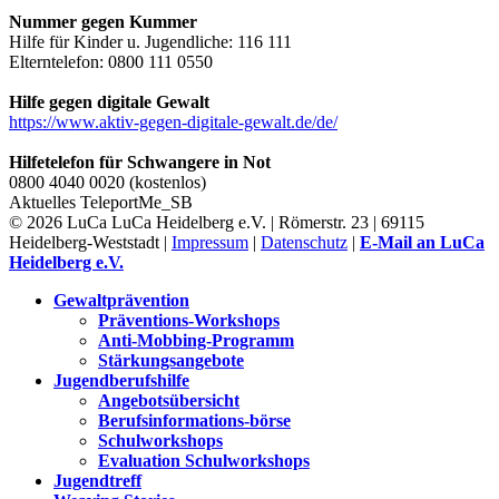
Nummer gegen Kummer
Hilfe für Kinder u. Jugendliche: 116 111
Elterntelefon: 0800 111 0550
Hilfe gegen digitale Gewalt
https://www.aktiv-gegen-digitale-gewalt.de/de/
Hilfetelefon für Schwangere in Not
0800 4040 0020 (kostenlos)
Aktuelles
TeleportMe_SB
© 2026 LuCa LuCa Heidelberg e.V. | Römerstr. 23 | 69115
Heidelberg-Weststadt |
Impressum
|
Datenschutz
|
E-Mail an LuCa
Heidelberg e.V.
Gewaltprävention
Präventions-Workshops
Anti-Mobbing-Programm
Stärkungsangebote
Jugendberufshilfe
Angebotsübersicht
Berufsinformations-börse
Schulworkshops
Evaluation Schulworkshops
Jugendtreff