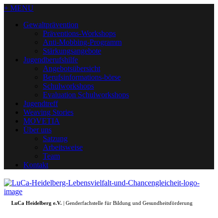
+ MENU
Gewaltprävention
Präventions-Workshops
Anti-Mobbing-Programm
Stärkungsangebote
Jugendberufshilfe
Angebotsübersicht
Berufsinformations-börse
Schulworkshops
Evaluation Schulworkshops
Jugendtreff
Weaving Stories
MOVETIA
Über uns
Satzung
Arbeitsweise
Team
Kontakt
LuCa Heidelberg e.V.
| Genderfachstelle für Bildung und Gesundheitsförderung