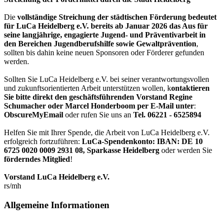
Die
vollständige Streichung der städtischen Förderung bedeutet
für LuCa Heidelberg e.V. bereits ab Januar 2026 das Aus für
seine langjährige, engagierte Jugend- und Präventivarbeit in
den Bereichen Jugendberufshilfe sowie Gewaltprävention
,
sollten bis dahin keine neuen Sponsoren oder Förderer gefunden
werden.
Sollten Sie LuCa Heidelberg e.V. bei seiner verantwortungsvollen
und zukunftsorientierten Arbeit unterstützen wollen, k
ontaktieren
Sie bitte direkt den geschäftsführenden Vorstand Regine
Schumacher oder Marcel Honderboom per E-Mail unter
:
ObscureMyEmail
oder rufen Sie uns an
Tel. 06221 - 6525894
Helfen Sie mit Ihrer Spende, die Arbeit von LuCa Heidelberg e.V.
erfolgreich fortzuführen:
LuCa-Spendenkonto: IBAN:
DE 10
6725 0020 0009 2931 08
,
Sparkasse Heidelberg
oder werden Sie
förderndes Mitglied
!
Vorstand LuCa Heidelberg e.V.
rs/mh
Allgemeine Informationen