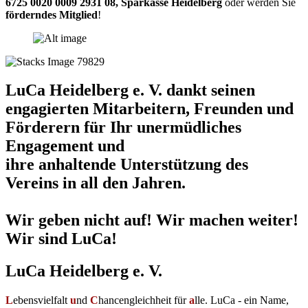
6725 0020 0009 2931 08
,
Sparkasse Heidelberg
oder werden Sie
förderndes Mitglied
!
LuCa Heidelberg e. V. dankt seinen
engagierten Mitarbeitern, Freunden und
Förderern für Ihr unermüdliches
Engagement und
ihre anhaltende Unterstützung des
Vereins in all den Jahren.
Wir geben nicht auf! Wir machen weiter!
Wir sind LuCa!
LuCa Heidelberg e. V.
L
ebensvielfalt
u
nd
C
hancengleichheit für
a
lle. LuCa - ein Name,