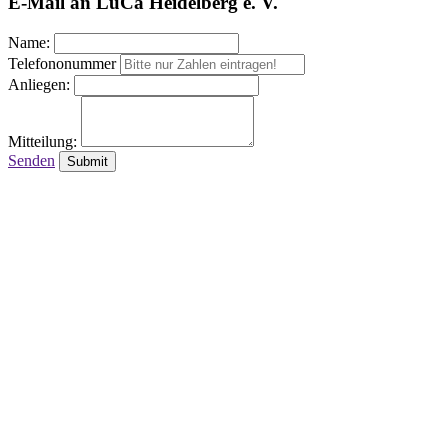
E-Mail an LuCa Heidelberg e. V.
Name:
Telefononummer
Anliegen:
Mitteilung:
Senden