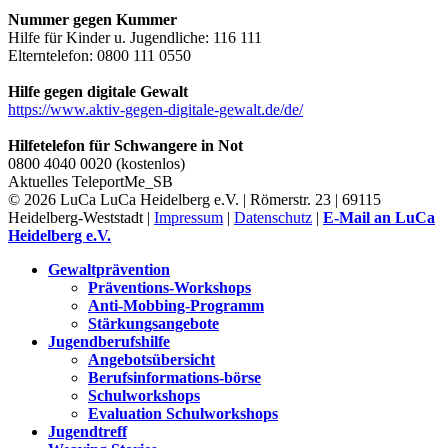
Nummer gegen Kummer
Hilfe für Kinder u. Jugendliche: 116 111
Elterntelefon: 0800 111 0550
Hilfe gegen digitale Gewalt
https://www.aktiv-gegen-digitale-gewalt.de/de/
Hilfetelefon für Schwangere in Not
0800 4040 0020 (kostenlos)
Aktuelles
TeleportMe_SB
© 2026 LuCa LuCa Heidelberg e.V. | Römerstr. 23 | 69115
Heidelberg-Weststadt |
Impressum
|
Datenschutz
|
E-Mail an LuCa
Heidelberg e.V.
Gewaltprävention
Präventions-Workshops
Anti-Mobbing-Programm
Stärkungsangebote
Jugendberufshilfe
Angebotsübersicht
Berufsinformations-börse
Schulworkshops
Evaluation Schulworkshops
Jugendtreff