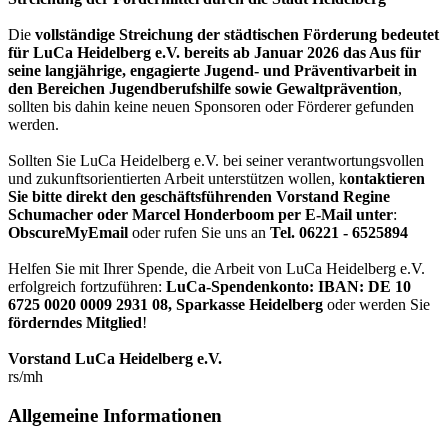
Die
vollständige Streichung der städtischen Förderung bedeutet
für LuCa Heidelberg e.V. bereits ab Januar 2026 das Aus für
seine langjährige, engagierte Jugend- und Präventivarbeit in
den Bereichen Jugendberufshilfe sowie Gewaltprävention
,
sollten bis dahin keine neuen Sponsoren oder Förderer gefunden
werden.
Sollten Sie LuCa Heidelberg e.V. bei seiner verantwortungsvollen
und zukunftsorientierten Arbeit unterstützen wollen, k
ontaktieren
Sie bitte direkt den geschäftsführenden Vorstand Regine
Schumacher oder Marcel Honderboom per E-Mail unter
:
ObscureMyEmail
oder rufen Sie uns an
Tel. 06221 - 6525894
Helfen Sie mit Ihrer Spende, die Arbeit von LuCa Heidelberg e.V.
erfolgreich fortzuführen:
LuCa-Spendenkonto: IBAN:
DE 10
6725 0020 0009 2931 08
,
Sparkasse Heidelberg
oder werden Sie
förderndes Mitglied
!
Vorstand LuCa Heidelberg e.V.
rs/mh
Allgemeine Informationen