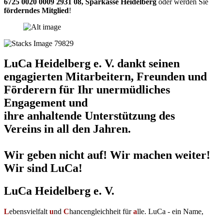
6725 0020 0009 2931 08
,
Sparkasse Heidelberg
oder werden Sie
förderndes Mitglied
!
LuCa Heidelberg e. V. dankt seinen
engagierten Mitarbeitern, Freunden und
Förderern für Ihr unermüdliches
Engagement und
ihre anhaltende Unterstützung des
Vereins in all den Jahren.
Wir geben nicht auf! Wir machen weiter!
Wir sind LuCa!
LuCa Heidelberg e. V.
L
ebensvielfalt
u
nd
C
hancengleichheit für
a
lle. LuCa - ein Name,