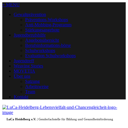
+ MENU
Gewaltprävention
Präventions-Workshops
Anti-Mobbing-Programm
Stärkungsangebote
Jugendberufshilfe
Angebotsübersicht
Berufsinformations-börse
Schulworkshops
Evaluation Schulworkshops
Jugendtreff
Weaving Stories
MOVETIA
Über uns
Satzung
Arbeitsweise
Team
Kontakt
LuCa Heidelberg e.V.
| Genderfachstelle für Bildung und Gesundheitsförderung