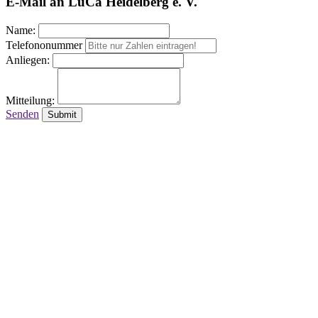
E-Mail an LuCa Heidelberg e. V.
Name:
Telefononummer
Anliegen:
Mitteilung:
Senden