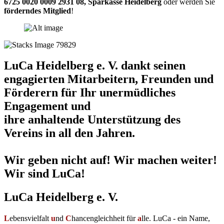
6725 0020 0009 2931 08
,
Sparkasse Heidelberg
oder werden Sie
förderndes Mitglied
!
LuCa Heidelberg e. V. dankt seinen
engagierten Mitarbeitern, Freunden und
Förderern für Ihr unermüdliches
Engagement und
ihre anhaltende Unterstützung des
Vereins in all den Jahren.
Wir geben nicht auf! Wir machen weiter!
Wir sind LuCa!
LuCa Heidelberg e. V.
L
ebensvielfalt
u
nd
C
hancengleichheit für
a
lle. LuCa - ein Name,