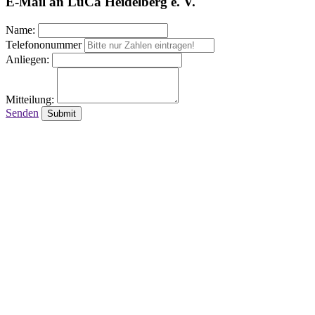
E-Mail an LuCa Heidelberg e. V.
Name:
Telefononummer
Anliegen:
Mitteilung:
Senden