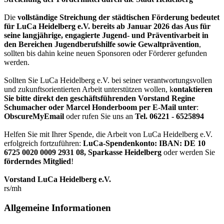
Die
vollständige Streichung der städtischen Förderung bedeutet
für LuCa Heidelberg e.V. bereits ab Januar 2026 das Aus für
seine langjährige, engagierte Jugend- und Präventivarbeit in
den Bereichen Jugendberufshilfe sowie Gewaltprävention
,
sollten bis dahin keine neuen Sponsoren oder Förderer gefunden
werden.
Sollten Sie LuCa Heidelberg e.V. bei seiner verantwortungsvollen
und zukunftsorientierten Arbeit unterstützen wollen, k
ontaktieren
Sie bitte direkt den geschäftsführenden Vorstand Regine
Schumacher oder Marcel Honderboom per E-Mail unter
:
ObscureMyEmail
oder rufen Sie uns an
Tel. 06221 - 6525894
Helfen Sie mit Ihrer Spende, die Arbeit von LuCa Heidelberg e.V.
erfolgreich fortzuführen:
LuCa-Spendenkonto: IBAN:
DE 10
6725 0020 0009 2931 08
,
Sparkasse Heidelberg
oder werden Sie
förderndes Mitglied
!
Vorstand LuCa Heidelberg e.V.
rs/mh
Allgemeine Informationen