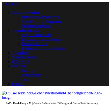
+ MENU
Gewaltprävention
Präventions-Workshops
Anti-Mobbing-Programm
Stärkungsangebote
Jugendberufshilfe
Angebotsübersicht
Berufsinformations-börse
Schulworkshops
Evaluation Schulworkshops
Jugendtreff
Weaving Stories
MOVETIA
Über uns
Satzung
Arbeitsweise
Team
Kontakt
LuCa Heidelberg e.V.
| Genderfachstelle für Bildung und Gesundheitsförderung