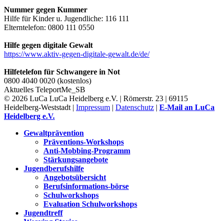
Nummer gegen Kummer
Hilfe für Kinder u. Jugendliche: 116 111
Elterntelefon: 0800 111 0550
Hilfe gegen digitale Gewalt
https://www.aktiv-gegen-digitale-gewalt.de/de/
Hilfetelefon für Schwangere in Not
0800 4040 0020 (kostenlos)
Aktuelles
TeleportMe_SB
© 2026 LuCa LuCa Heidelberg e.V. | Römerstr. 23 | 69115
Heidelberg-Weststadt |
Impressum
|
Datenschutz
|
E-Mail an LuCa
Heidelberg e.V.
Gewaltprävention
Präventions-Workshops
Anti-Mobbing-Programm
Stärkungsangebote
Jugendberufshilfe
Angebotsübersicht
Berufsinformations-börse
Schulworkshops
Evaluation Schulworkshops
Jugendtreff