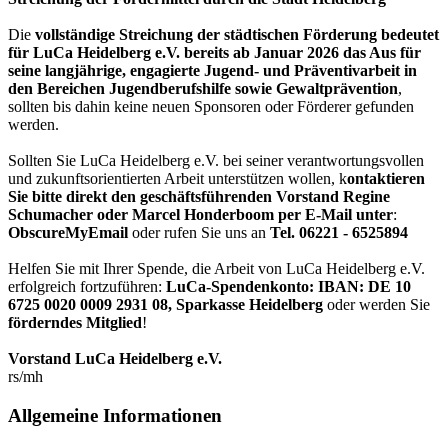
Die
vollständige Streichung der städtischen Förderung bedeutet
für LuCa Heidelberg e.V. bereits ab Januar 2026 das Aus für
seine langjährige, engagierte Jugend- und Präventivarbeit in
den Bereichen Jugendberufshilfe sowie Gewaltprävention
,
sollten bis dahin keine neuen Sponsoren oder Förderer gefunden
werden.
Sollten Sie LuCa Heidelberg e.V. bei seiner verantwortungsvollen
und zukunftsorientierten Arbeit unterstützen wollen, k
ontaktieren
Sie bitte direkt den geschäftsführenden Vorstand Regine
Schumacher oder Marcel Honderboom per E-Mail unter
:
ObscureMyEmail
oder rufen Sie uns an
Tel. 06221 - 6525894
Helfen Sie mit Ihrer Spende, die Arbeit von LuCa Heidelberg e.V.
erfolgreich fortzuführen:
LuCa-Spendenkonto: IBAN:
DE 10
6725 0020 0009 2931 08
,
Sparkasse Heidelberg
oder werden Sie
förderndes Mitglied
!
Vorstand LuCa Heidelberg e.V.
rs/mh
Allgemeine Informationen