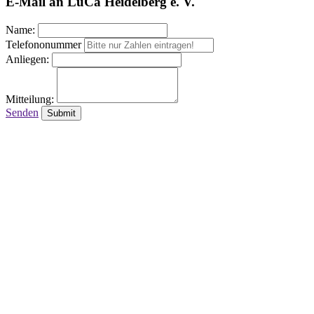
E-Mail an LuCa Heidelberg e. V.
Name:
Telefononummer
Anliegen:
Mitteilung:
Senden