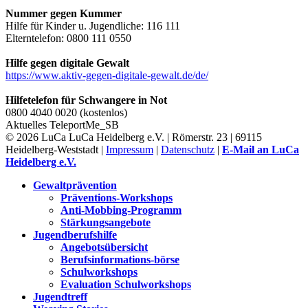
Nummer gegen Kummer
Hilfe für Kinder u. Jugendliche: 116 111
Elterntelefon: 0800 111 0550
Hilfe gegen digitale Gewalt
https://www.aktiv-gegen-digitale-gewalt.de/de/
Hilfetelefon für Schwangere in Not
0800 4040 0020 (kostenlos)
Aktuelles
TeleportMe_SB
© 2026 LuCa LuCa Heidelberg e.V. | Römerstr. 23 | 69115
Heidelberg-Weststadt |
Impressum
|
Datenschutz
|
E-Mail an LuCa
Heidelberg e.V.
Gewaltprävention
Präventions-Workshops
Anti-Mobbing-Programm
Stärkungsangebote
Jugendberufshilfe
Angebotsübersicht
Berufsinformations-börse
Schulworkshops
Evaluation Schulworkshops
Jugendtreff