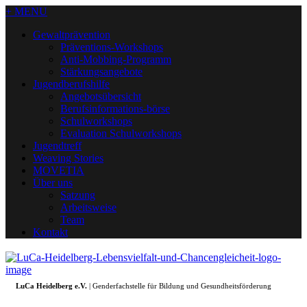
+ MENU
Gewaltprävention
Präventions-Workshops
Anti-Mobbing-Programm
Stärkungsangebote
Jugendberufshilfe
Angebotsübersicht
Berufsinformations-börse
Schulworkshops
Evaluation Schulworkshops
Jugendtreff
Weaving Stories
MOVETIA
Über uns
Satzung
Arbeitsweise
Team
Kontakt
LuCa Heidelberg e.V.
| Genderfachstelle für Bildung und Gesundheitsförderung