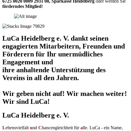
6725 0020 0009 2931 08
,
Sparkasse Heidelberg
oder werden Sie
förderndes Mitglied
!
LuCa Heidelberg e. V. dankt seinen
engagierten Mitarbeitern, Freunden und
Förderern für Ihr unermüdliches
Engagement und
ihre anhaltende Unterstützung des
Vereins in all den Jahren.
Wir geben nicht auf! Wir machen weiter!
Wir sind LuCa!
LuCa Heidelberg e. V.
L
ebensvielfalt
u
nd
C
hancengleichheit für
a
lle. LuCa - ein Name,