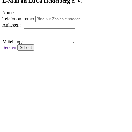
E-Mail an LuCa Heidelberg e. V.
Name:
Telefononummer
Anliegen:
Mitteilung:
Senden