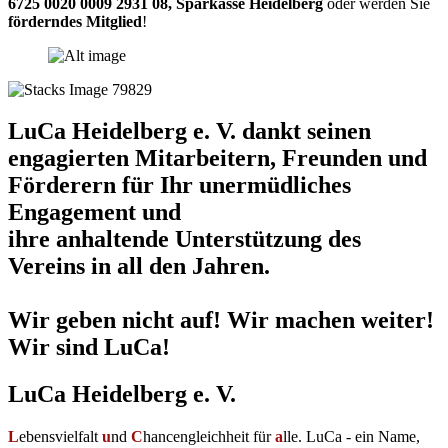
6725 0020 0009 2931 08
,
Sparkasse Heidelberg
oder werden Sie
förderndes Mitglied
!
LuCa Heidelberg e. V. dankt seinen
engagierten Mitarbeitern, Freunden und
Förderern für Ihr unermüdliches
Engagement und
ihre anhaltende Unterstützung des
Vereins in all den Jahren.
Wir geben nicht auf! Wir machen weiter!
Wir sind LuCa!
LuCa Heidelberg e. V.
L
ebensvielfalt
u
nd
C
hancengleichheit für
a
lle. LuCa - ein Name,