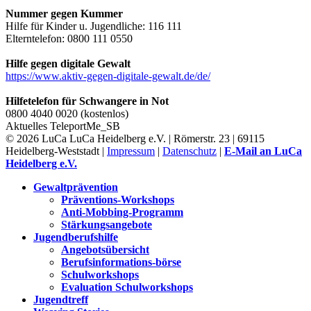
Nummer gegen Kummer
Hilfe für Kinder u. Jugendliche: 116 111
Elterntelefon: 0800 111 0550
Hilfe gegen digitale Gewalt
https://www.aktiv-gegen-digitale-gewalt.de/de/
Hilfetelefon für Schwangere in Not
0800 4040 0020 (kostenlos)
Aktuelles
TeleportMe_SB
© 2026 LuCa LuCa Heidelberg e.V. | Römerstr. 23 | 69115
Heidelberg-Weststadt |
Impressum
|
Datenschutz
|
E-Mail an LuCa
Heidelberg e.V.
Gewaltprävention
Präventions-Workshops
Anti-Mobbing-Programm
Stärkungsangebote
Jugendberufshilfe
Angebotsübersicht
Berufsinformations-börse
Schulworkshops
Evaluation Schulworkshops
Jugendtreff