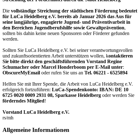
Die
vollständige Streichung der städtischen Förderung bedeutet
für LuCa Heidelberg e.V. bereits ab Januar 2026 das Aus für
seine langjährige, engagierte Jugend- und Präventivarbeit in
den Bereichen Jugendberufshilfe sowie Gewaltprävention
,
sollten bis dahin keine neuen Sponsoren oder Förderer gefunden
werden.
Sollten Sie LuCa Heidelberg e.V. bei seiner verantwortungsvollen
und zukunftsorientierten Arbeit unterstützen wollen, k
ontaktieren
Sie bitte direkt den geschäftsführenden Vorstand Regine
Schumacher oder Marcel Honderboom per E-Mail unter
:
ObscureMyEmail
oder rufen Sie uns an
Tel. 06221 - 6525894
Helfen Sie mit Ihrer Spende, die Arbeit von LuCa Heidelberg e.V.
erfolgreich fortzuführen:
LuCa-Spendenkonto: IBAN:
DE 10
6725 0020 0009 2931 08
,
Sparkasse Heidelberg
oder werden Sie
förderndes Mitglied
!
Vorstand LuCa Heidelberg e.V.
rs/mh
Allgemeine Informationen