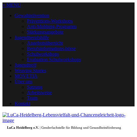
+ MENU
Gewaltprävention
Präventions-Workshops
Anti-Mobbing-Programm
Stärkungsangebote
Jugendberufshilfe
Angebotsübersicht
Berufsinformations-börse
Schulworkshops
Evaluation Schulworkshops
Jugendtreff
Weaving Stories
MOVETIA
Über uns
Satzung
Arbeitsweise
Team
Kontakt
LuCa Heidelberg e.V.
| Genderfachstelle für Bildung und Gesundheitsförderung