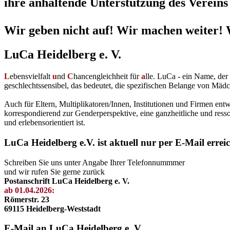
ihre anhaltende Unterstützung des Vereins 
Wir geben nicht auf! Wir machen weiter! 
LuCa Heidelberg e. V.
L
ebensvielfalt
u
nd
C
hancengleichheit für
a
lle. LuCa - ein Name, de
geschlechtssensibel, das bedeutet, die spezifischen Belange von Mädc
Auch für Eltern, Multiplikatoren/Innen, Institutionen und Firmen en
korrespondierend zur Genderperspektive, eine ganzheitliche und resso
und erlebensorientiert ist.
LuCa Heidelberg e.V. ist aktuell nur per E-Mail errei
Schreiben Sie uns unter Angabe Ihrer Telefonnummmer
und wir rufen Sie gerne zurück
Postanschrift LuCa Heidelberg e. V.
ab 01.04.2026:
Römerstr. 23
69115 Heidelberg-Weststadt
E-Mail an LuCa Heidelberg e. V.