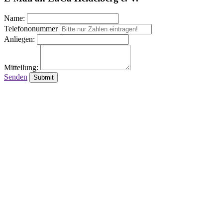
Name:
Telefononummer
Anliegen:
Mitteilung:
Senden