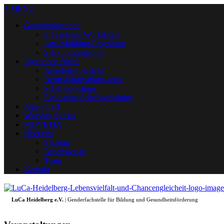
+ MENU
Gewaltprävention
Präventions-Workshops
Anti-Mobbing-Programm
Stärkungsangebote
Jugendberufshilfe
Angebotsübersicht
Berufsinformations-börse
Schulworkshops
Evaluation Schulworkshops
Jugendtreff
Weaving Stories
MOVETIA
Über uns
Satzung
Arbeitsweise
Team
Kontakt
LuCa Heidelberg e.V.
| Genderfachstelle für Bildung und Gesundheitsförderung