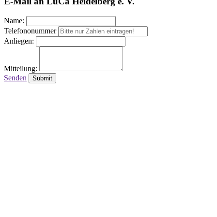
E-Mail an LuCa Heidelberg e. V.
Name:
Telefononummer
Anliegen:
Mitteilung:
Senden