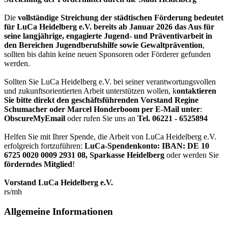
Die
vollständige Streichung der städtischen Förderung bedeutet
für LuCa Heidelberg e.V. bereits ab Januar 2026 das Aus für
seine langjährige, engagierte Jugend- und Präventivarbeit in
den Bereichen Jugendberufshilfe sowie Gewaltprävention
,
sollten bis dahin keine neuen Sponsoren oder Förderer gefunden
werden.
Sollten Sie LuCa Heidelberg e.V. bei seiner verantwortungsvollen
und zukunftsorientierten Arbeit unterstützen wollen, k
ontaktieren
Sie bitte direkt den geschäftsführenden Vorstand Regine
Schumacher oder Marcel Honderboom per E-Mail unter
:
ObscureMyEmail
oder rufen Sie uns an
Tel. 06221 - 6525894
Helfen Sie mit Ihrer Spende, die Arbeit von LuCa Heidelberg e.V.
erfolgreich fortzuführen:
LuCa-Spendenkonto: IBAN:
DE 10
6725 0020 0009 2931 08
,
Sparkasse Heidelberg
oder werden Sie
förderndes Mitglied
!
Vorstand LuCa Heidelberg e.V.
rs/mh
Allgemeine Informationen