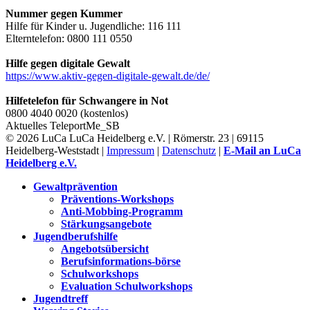
Nummer gegen Kummer
Hilfe für Kinder u. Jugendliche: 116 111
Elterntelefon: 0800 111 0550
Hilfe gegen digitale Gewalt
https://www.aktiv-gegen-digitale-gewalt.de/de/
Hilfetelefon für Schwangere in Not
0800 4040 0020 (kostenlos)
Aktuelles
TeleportMe_SB
© 2026 LuCa LuCa Heidelberg e.V. | Römerstr. 23 | 69115
Heidelberg-Weststadt |
Impressum
|
Datenschutz
|
E-Mail an LuCa
Heidelberg e.V.
Gewaltprävention
Präventions-Workshops
Anti-Mobbing-Programm
Stärkungsangebote
Jugendberufshilfe
Angebotsübersicht
Berufsinformations-börse
Schulworkshops
Evaluation Schulworkshops
Jugendtreff