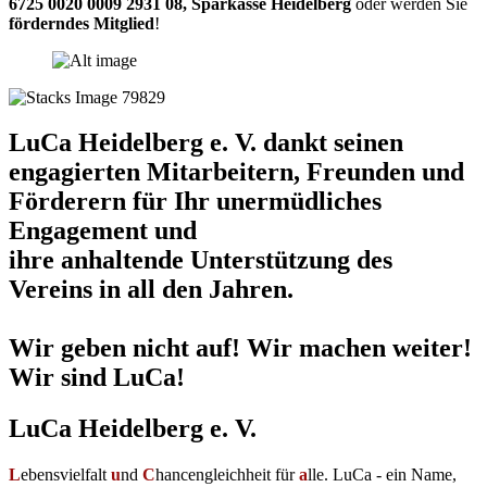
6725 0020 0009 2931 08
,
Sparkasse Heidelberg
oder werden Sie
förderndes Mitglied
!
LuCa Heidelberg e. V. dankt seinen
engagierten Mitarbeitern, Freunden und
Förderern für Ihr unermüdliches
Engagement und
ihre anhaltende Unterstützung des
Vereins in all den Jahren.
Wir geben nicht auf! Wir machen weiter!
Wir sind LuCa!
LuCa Heidelberg e. V.
L
ebensvielfalt
u
nd
C
hancengleichheit für
a
lle. LuCa - ein Name,