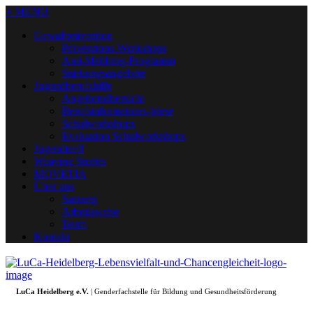
+ MENU
Gewaltprävention
Präventions-Workshops
Anti-Mobbing-Programm
Stärkungsangebote
Jugendberufshilfe
Angebotsübersicht
Berufsinformations-börse
Schulworkshops
Evaluation Schulworkshops
Jugendtreff
Weaving Stories
MOVETIA
Über uns
Satzung
Arbeitsweise
Team
Kontakt
LuCa Heidelberg e.V.
| Genderfachstelle für Bildung und Gesundheitsförderung