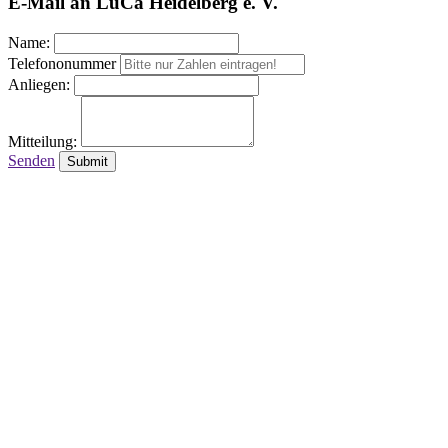
E-Mail an LuCa Heidelberg e. V.
Name:
Telefononummer
Anliegen:
Mitteilung:
Senden