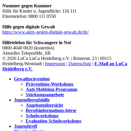
Nummer gegen Kummer
Hilfe für Kinder u. Jugendliche: 116 111
Elterntelefon: 0800 111 0550
Hilfe gegen digitale Gewalt
https://www.aktiv-gegen-digitale-gewalt.de/de/
Hilfetelefon für Schwangere in Not
0800 4040 0020 (kostenlos)
Aktuelles
TeleportMe_SB
© 2026 LuCa LuCa Heidelberg e.V. | Römerstr. 23 | 69115
Heidelberg-Weststadt |
Impressum
|
Datenschutz
|
E-Mail an LuCa
Heidelberg e.V.
Gewaltprävention
Präventions-Workshops
Anti-Mobbing-Programm
Stärkungsangebote
Jugendberufshilfe
Angebotsübersicht
Berufsinformations-börse
Schulworkshops
Evaluation Schulworkshops
Jugendtreff