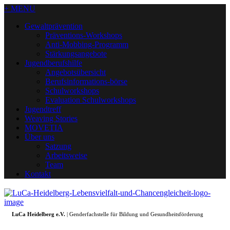
+ MENU
Gewaltprävention
Präventions-Workshops
Anti-Mobbing-Programm
Stärkungsangebote
Jugendberufshilfe
Angebotsübersicht
Berufsinformations-börse
Schulworkshops
Evaluation Schulworkshops
Jugendtreff
Weaving Stories
MOVETIA
Über uns
Satzung
Arbeitsweise
Team
Kontakt
LuCa Heidelberg e.V.
| Genderfachstelle für Bildung und Gesundheitsförderung