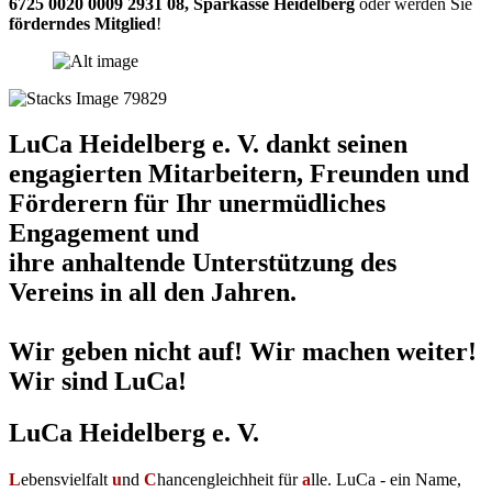
6725 0020 0009 2931 08
,
Sparkasse Heidelberg
oder werden Sie
förderndes Mitglied
!
LuCa Heidelberg e. V. dankt seinen
engagierten Mitarbeitern, Freunden und
Förderern für Ihr unermüdliches
Engagement und
ihre anhaltende Unterstützung des
Vereins in all den Jahren.
Wir geben nicht auf! Wir machen weiter!
Wir sind LuCa!
LuCa Heidelberg e. V.
L
ebensvielfalt
u
nd
C
hancengleichheit für
a
lle. LuCa - ein Name,