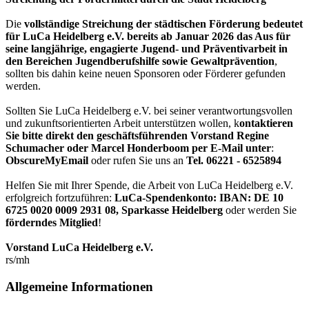
Die
vollständige Streichung der städtischen Förderung bedeutet
für LuCa Heidelberg e.V. bereits ab Januar 2026 das Aus für
seine langjährige, engagierte Jugend- und Präventivarbeit in
den Bereichen Jugendberufshilfe sowie Gewaltprävention
,
sollten bis dahin keine neuen Sponsoren oder Förderer gefunden
werden.
Sollten Sie LuCa Heidelberg e.V. bei seiner verantwortungsvollen
und zukunftsorientierten Arbeit unterstützen wollen, k
ontaktieren
Sie bitte direkt den geschäftsführenden Vorstand Regine
Schumacher oder Marcel Honderboom per E-Mail unter
:
ObscureMyEmail
oder rufen Sie uns an
Tel. 06221 - 6525894
Helfen Sie mit Ihrer Spende, die Arbeit von LuCa Heidelberg e.V.
erfolgreich fortzuführen:
LuCa-Spendenkonto: IBAN:
DE 10
6725 0020 0009 2931 08
,
Sparkasse Heidelberg
oder werden Sie
förderndes Mitglied
!
Vorstand LuCa Heidelberg e.V.
rs/mh
Allgemeine Informationen