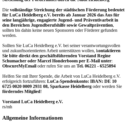
Die
vollständige Streichung der städtischen Förderung bedeutet
für LuCa Heidelberg e.V. bereits ab Januar 2026 das Aus für
seine langjährige, engagierte Jugend- und Präventivarbeit in
den Bereichen Jugendberufshilfe sowie Gewaltprävention
,
sollten bis dahin keine neuen Sponsoren oder Förderer gefunden
werden.
Sollten Sie LuCa Heidelberg e.V. bei seiner verantwortungsvollen
und zukunftsorientierten Arbeit unterstützen wollen, k
ontaktieren
Sie bitte direkt den geschäftsführenden Vorstand Regine
Schumacher oder Marcel Honderboom per E-Mail unter
:
ObscureMyEmail
oder rufen Sie uns an
Tel. 06221 - 6525894
Helfen Sie mit Ihrer Spende, die Arbeit von LuCa Heidelberg e.V.
erfolgreich fortzuführen:
LuCa-Spendenkonto: IBAN:
DE 10
6725 0020 0009 2931 08
,
Sparkasse Heidelberg
oder werden Sie
förderndes Mitglied
!
Vorstand LuCa Heidelberg e.V.
rs/mh
Allgemeine Informationen