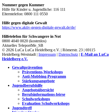
Nummer gegen Kummer
Hilfe für Kinder u. Jugendliche: 116 111
Elterntelefon: 0800 111 0550
Hilfe gegen digitale Gewalt
https://www.aktiv-gegen-digitale-gewalt.de/de/
Hilfetelefon für Schwangere in Not
0800 4040 0020 (kostenlos)
Aktuelles
TeleportMe_SB
© 2026 LuCa LuCa Heidelberg e.V. | Römerstr. 23 | 69115
Heidelberg-Weststadt |
Impressum
|
Datenschutz
|
E-Mail an LuCa
Heidelberg e.V.
Gewaltprävention
Präventions-Workshops
Anti-Mobbing-Programm
Stärkungsangebote
Jugendberufshilfe
Angebotsübersicht
Berufsinformations-börse
Schulworkshops
Evaluation Schulworkshops
Jugendtreff