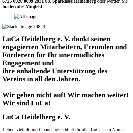
6725 0020 0009 2931 08
,
Sparkasse Heidelberg
oder werden Sie
förderndes Mitglied
!
LuCa Heidelberg e. V. dankt seinen
engagierten Mitarbeitern, Freunden und
Förderern für Ihr unermüdliches
Engagement und
ihre anhaltende Unterstützung des
Vereins in all den Jahren.
Wir geben nicht auf! Wir machen weiter!
Wir sind LuCa!
LuCa Heidelberg e. V.
L
ebensvielfalt
u
nd
C
hancengleichheit für
a
lle. LuCa - ein Name,