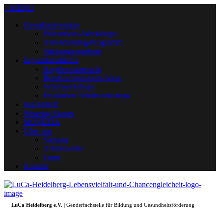
+ MENU
Gewaltprävention
Präventions-Workshops
Anti-Mobbing-Programm
Stärkungsangebote
Jugendberufshilfe
Angebotsübersicht
Berufsinformations-börse
Schulworkshops
Evaluation Schulworkshops
Jugendtreff
Weaving Stories
MOVETIA
Über uns
Satzung
Arbeitsweise
Team
Kontakt
LuCa Heidelberg e.V.
| Genderfachstelle für Bildung und Gesundheitsförderung