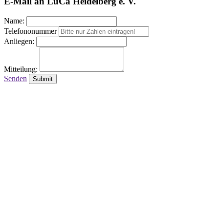
E-Mail an LuCa Heidelberg e. V.
Name:
Telefononummer
Anliegen:
Mitteilung:
Senden