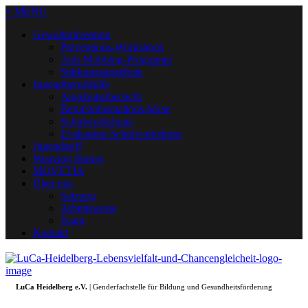
+ MENU
Gewaltprävention
Präventions-Workshops
Anti-Mobbing-Programm
Stärkungsangebote
Jugendberufshilfe
Angebotsübersicht
Berufsinformations-börse
Schulworkshops
Evaluation Schulworkshops
Jugendtreff
Weaving Stories
MOVETIA
Über uns
Satzung
Arbeitsweise
Team
Kontakt
LuCa Heidelberg e.V.
| Genderfachstelle für Bildung und Gesundheitsförderung