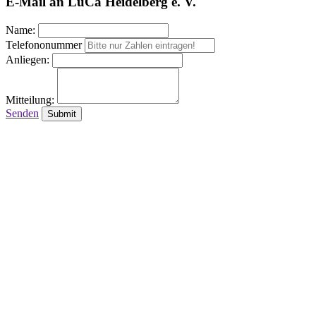
E-Mail an LuCa Heidelberg e. V.
Name:
Telefononummer
Anliegen:
Mitteilung:
Senden