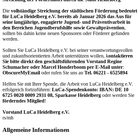
Die
vollständige Streichung der städtischen Förderung bedeutet
für LuCa Heidelberg e.V. bereits ab Januar 2026 das Aus für
seine langjährige, engagierte Jugend- und Präventivarbeit in
den Bereichen Jugendberufshilfe sowie Gewaltprävention
,
sollten bis dahin keine neuen Sponsoren oder Förderer gefunden
werden.
Sollten Sie LuCa Heidelberg e.V. bei seiner verantwortungsvollen
und zukunftsorientierten Arbeit unterstützen wollen, k
ontaktieren
Sie bitte direkt den geschäftsführenden Vorstand Regine
Schumacher oder Marcel Honderboom per E-Mail unter
:
ObscureMyEmail
oder rufen Sie uns an
Tel. 06221 - 6525894
Helfen Sie mit Ihrer Spende, die Arbeit von LuCa Heidelberg e.V.
erfolgreich fortzuführen:
LuCa-Spendenkonto: IBAN:
DE 10
6725 0020 0009 2931 08
,
Sparkasse Heidelberg
oder werden Sie
förderndes Mitglied
!
Vorstand LuCa Heidelberg e.V.
rs/mh
Allgemeine Informationen