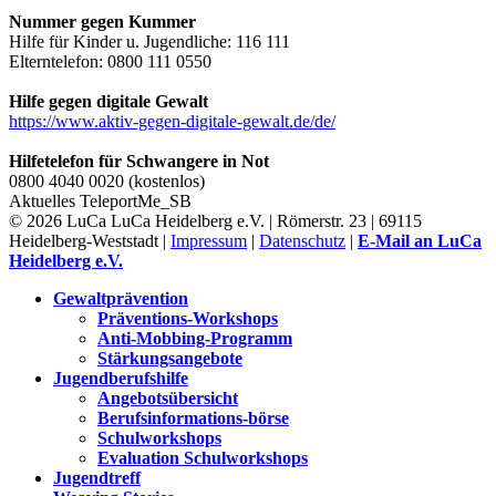
Nummer gegen Kummer
Hilfe für Kinder u. Jugendliche: 116 111
Elterntelefon: 0800 111 0550
Hilfe gegen digitale Gewalt
https://www.aktiv-gegen-digitale-gewalt.de/de/
Hilfetelefon für Schwangere in Not
0800 4040 0020 (kostenlos)
Aktuelles
TeleportMe_SB
© 2026 LuCa LuCa Heidelberg e.V. | Römerstr. 23 | 69115
Heidelberg-Weststadt |
Impressum
|
Datenschutz
|
E-Mail an LuCa
Heidelberg e.V.
Gewaltprävention
Präventions-Workshops
Anti-Mobbing-Programm
Stärkungsangebote
Jugendberufshilfe
Angebotsübersicht
Berufsinformations-börse
Schulworkshops
Evaluation Schulworkshops
Jugendtreff