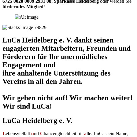
6725 0020 0009 2931 08
,
Sparkasse Heidelberg
oder werden Sie
förderndes Mitglied
!
LuCa Heidelberg e. V. dankt seinen
engagierten Mitarbeitern, Freunden und
Förderern für Ihr unermüdliches
Engagement und
ihre anhaltende Unterstützung des
Vereins in all den Jahren.
Wir geben nicht auf! Wir machen weiter!
Wir sind LuCa!
LuCa Heidelberg e. V.
L
ebensvielfalt
u
nd
C
hancengleichheit für
a
lle. LuCa - ein Name,