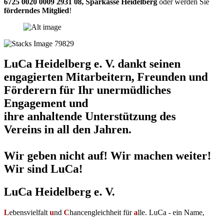
6725 0020 0009 2931 08
,
Sparkasse Heidelberg
oder werden Sie
förderndes Mitglied
!
LuCa Heidelberg e. V. dankt seinen
engagierten Mitarbeitern, Freunden und
Förderern für Ihr unermüdliches
Engagement und
ihre anhaltende Unterstützung des
Vereins in all den Jahren.
Wir geben nicht auf! Wir machen weiter!
Wir sind LuCa!
LuCa Heidelberg e. V.
L
ebensvielfalt
u
nd
C
hancengleichheit für
a
lle. LuCa - ein Name,