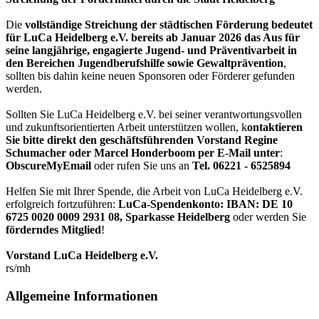
Die
vollständige Streichung der städtischen Förderung bedeutet
für LuCa Heidelberg e.V. bereits ab Januar 2026 das Aus für
seine langjährige, engagierte Jugend- und Präventivarbeit in
den Bereichen Jugendberufshilfe sowie Gewaltprävention
,
sollten bis dahin keine neuen Sponsoren oder Förderer gefunden
werden.
Sollten Sie LuCa Heidelberg e.V. bei seiner verantwortungsvollen
und zukunftsorientierten Arbeit unterstützen wollen, k
ontaktieren
Sie bitte direkt den geschäftsführenden Vorstand Regine
Schumacher oder Marcel Honderboom per E-Mail unter
:
ObscureMyEmail
oder rufen Sie uns an
Tel. 06221 - 6525894
Helfen Sie mit Ihrer Spende, die Arbeit von LuCa Heidelberg e.V.
erfolgreich fortzuführen:
LuCa-Spendenkonto: IBAN:
DE 10
6725 0020 0009 2931 08
,
Sparkasse Heidelberg
oder werden Sie
förderndes Mitglied
!
Vorstand LuCa Heidelberg e.V.
rs/mh
Allgemeine Informationen