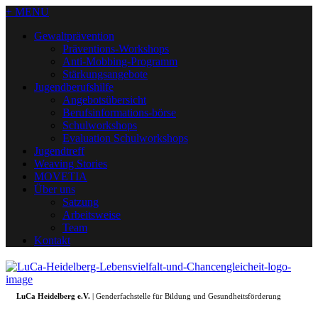
+ MENU
Gewaltprävention
Präventions-Workshops
Anti-Mobbing-Programm
Stärkungsangebote
Jugendberufshilfe
Angebotsübersicht
Berufsinformations-börse
Schulworkshops
Evaluation Schulworkshops
Jugendtreff
Weaving Stories
MOVETIA
Über uns
Satzung
Arbeitsweise
Team
Kontakt
LuCa Heidelberg e.V.
| Genderfachstelle für Bildung und Gesundheitsförderung