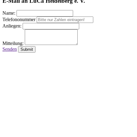
E-Mail an LuCa Heidelberg e. V.
Name:
Telefononummer
Anliegen:
Mitteilung:
Senden