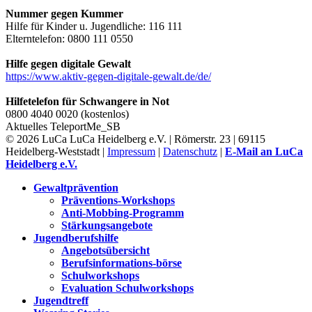
Nummer gegen Kummer
Hilfe für Kinder u. Jugendliche: 116 111
Elterntelefon: 0800 111 0550
Hilfe gegen digitale Gewalt
https://www.aktiv-gegen-digitale-gewalt.de/de/
Hilfetelefon für Schwangere in Not
0800 4040 0020 (kostenlos)
Aktuelles
TeleportMe_SB
© 2026 LuCa LuCa Heidelberg e.V. | Römerstr. 23 | 69115
Heidelberg-Weststadt |
Impressum
|
Datenschutz
|
E-Mail an LuCa
Heidelberg e.V.
Gewaltprävention
Präventions-Workshops
Anti-Mobbing-Programm
Stärkungsangebote
Jugendberufshilfe
Angebotsübersicht
Berufsinformations-börse
Schulworkshops
Evaluation Schulworkshops
Jugendtreff