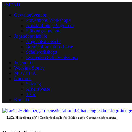
+ MENU
Gewaltprävention
Präventions-Workshops
Anti-Mobbing-Programm
Stärkungsangebote
Jugendberufshilfe
Angebotsübersicht
Berufsinformations-börse
Schulworkshops
Evaluation Schulworkshops
Jugendtreff
Weaving Stories
MOVETIA
Über uns
Satzung
Arbeitsweise
Team
Kontakt
LuCa Heidelberg e.V.
| Genderfachstelle für Bildung und Gesundheitsförderung