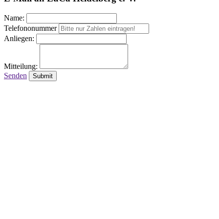
Name:
Telefononummer
Anliegen:
Mitteilung:
Senden