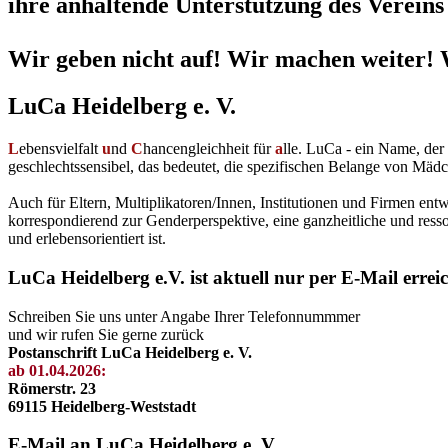
ihre anhaltende Unterstützung des Vereins 
Wir geben nicht auf! Wir machen weiter! 
LuCa Heidelberg e. V.
L
ebensvielfalt
u
nd
C
hancengleichheit für
a
lle. LuCa - ein Name, de
geschlechtssensibel, das bedeutet, die spezifischen Belange von Mädc
Auch für Eltern, Multiplikatoren/Innen, Institutionen und Firmen en
korrespondierend zur Genderperspektive, eine ganzheitliche und resso
und erlebensorientiert ist.
LuCa Heidelberg e.V. ist aktuell nur per E-Mail errei
Schreiben Sie uns unter Angabe Ihrer Telefonnummmer
und wir rufen Sie gerne zurück
Postanschrift LuCa Heidelberg e. V.
ab 01.04.2026:
Römerstr. 23
69115 Heidelberg-Weststadt
E-Mail an LuCa Heidelberg e. V.