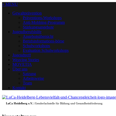
+ MENU
Gewaltprävention
Präventions-Workshops
Anti-Mobbing-Programm
Stärkungsangebote
Jugendberufshilfe
Angebotsübersicht
Berufsinformations-börse
Schulworkshops
Evaluation Schulworkshops
Jugendtreff
Weaving Stories
MOVETIA
Über uns
Satzung
Arbeitsweise
Team
Kontakt
LuCa Heidelberg e.V.
| Genderfachstelle für Bildung und Gesundheitsförderung