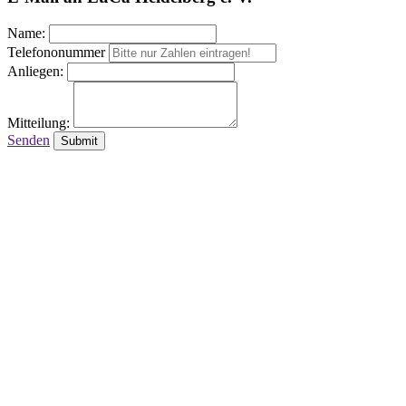
Name:
Telefononummer
Anliegen:
Mitteilung:
Senden