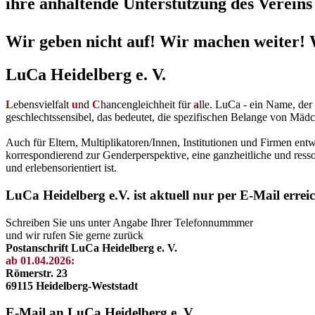
ihre anhaltende Unterstützung des Vereins 
Wir geben nicht auf! Wir machen weiter! 
LuCa Heidelberg e. V.
L
ebensvielfalt
u
nd
C
hancengleichheit für
a
lle. LuCa - ein Name, de
geschlechtssensibel, das bedeutet, die spezifischen Belange von Mädc
Auch für Eltern, Multiplikatoren/Innen, Institutionen und Firmen en
korrespondierend zur Genderperspektive, eine ganzheitliche und resso
und erlebensorientiert ist.
LuCa Heidelberg e.V. ist aktuell nur per E-Mail errei
Schreiben Sie uns unter Angabe Ihrer Telefonnummmer
und wir rufen Sie gerne zurück
Postanschrift LuCa Heidelberg e. V.
ab 01.04.2026:
Römerstr. 23
69115 Heidelberg-Weststadt
E-Mail an LuCa Heidelberg e. V.