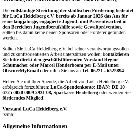
Die
vollständige Streichung der städtischen Förderung bedeutet
für LuCa Heidelberg e.V. bereits ab Januar 2026 das Aus für
seine langjährige, engagierte Jugend- und Präventivarbeit in
den Bereichen Jugendberufshilfe sowie Gewaltprävention
,
sollten bis dahin keine neuen Sponsoren oder Förderer gefunden
werden.
Sollten Sie LuCa Heidelberg e.V. bei seiner verantwortungsvollen
und zukunftsorientierten Arbeit unterstützen wollen, k
ontaktieren
Sie bitte direkt den geschäftsführenden Vorstand Regine
Schumacher oder Marcel Honderboom per E-Mail unter
:
ObscureMyEmail
oder rufen Sie uns an
Tel. 06221 - 6525894
Helfen Sie mit Ihrer Spende, die Arbeit von LuCa Heidelberg e.V.
erfolgreich fortzuführen:
LuCa-Spendenkonto: IBAN:
DE 10
6725 0020 0009 2931 08
,
Sparkasse Heidelberg
oder werden Sie
förderndes Mitglied
!
Vorstand LuCa Heidelberg e.V.
rs/mh
Allgemeine Informationen