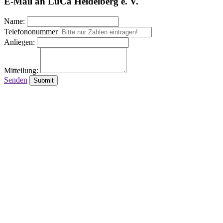
E-Mail an LuCa Heidelberg e. V.
Name:
Telefononummer
Anliegen:
Mitteilung:
Senden