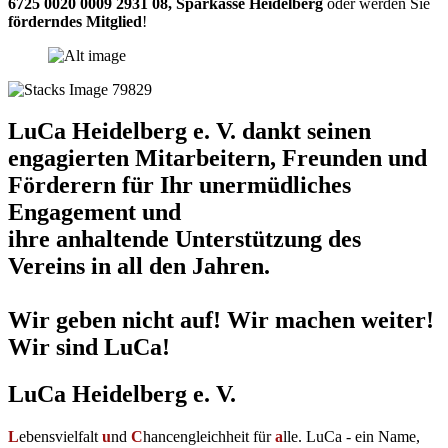
6725 0020 0009 2931 08
,
Sparkasse Heidelberg
oder werden Sie
förderndes Mitglied
!
LuCa Heidelberg e. V. dankt seinen
engagierten Mitarbeitern, Freunden und
Förderern für Ihr unermüdliches
Engagement und
ihre anhaltende Unterstützung des
Vereins in all den Jahren.
Wir geben nicht auf! Wir machen weiter!
Wir sind LuCa!
LuCa Heidelberg e. V.
L
ebensvielfalt
u
nd
C
hancengleichheit für
a
lle. LuCa - ein Name,