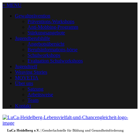
+ MENU
Gewaltprävention
Präventions-Workshops
Anti-Mobbing-Programm
Stärkungsangebote
Jugendberufshilfe
Angebotsübersicht
Berufsinformations-börse
Schulworkshops
Evaluation Schulworkshops
Jugendtreff
Weaving Stories
MOVETIA
Über uns
Satzung
Arbeitsweise
Team
Kontakt
LuCa Heidelberg e.V.
| Genderfachstelle für Bildung und Gesundheitsförderung