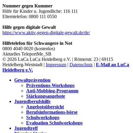
Nummer gegen Kummer
Hilfe für Kinder u. Jugendliche: 116 111
Elterntelefon: 0800 111 0550
Hilfe gegen digitale Gewalt
https://www.aktiv-gegen-digitale-gewalt.de/de/
Hilfetelefon für Schwangere in Not
0800 4040 0020 (kostenlos)
Aktuelles
TeleportMe_SB
© 2026 LuCa LuCa Heidelberg e.V. | Römerstr. 23 | 69115
Heidelberg-Weststadt |
Impressum
|
Datenschutz
|
E-Mail an LuCa
Heidelberg e.V.
Gewaltprävention
Präventions-Workshops
Anti-Mobbing-Programm
Stärkungsangebote
Jugendberufshilfe
Angebotsübersicht
Berufsinformations-börse
Schulworkshops
Evaluation Schulworkshops
Jugendtreff