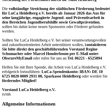
Die
vollständige Streichung der städtischen Förderung bedeutet
für LuCa Heidelberg e.V. bereits ab Januar 2026 das Aus für
seine langjährige, engagierte Jugend- und Präventivarbeit in
den Bereichen Jugendberufshilfe sowie Gewaltprävention
,
sollten bis dahin keine neuen Sponsoren oder Förderer gefunden
werden.
Sollten Sie LuCa Heidelberg e.V. bei seiner verantwortungsvollen
und zukunftsorientierten Arbeit unterstützen wollen, k
ontaktieren
Sie bitte direkt den geschäftsführenden Vorstand Regine
Schumacher oder Marcel Honderboom per E-Mail unter
:
ObscureMyEmail
oder rufen Sie uns an
Tel. 06221 - 6525894
Helfen Sie mit Ihrer Spende, die Arbeit von LuCa Heidelberg e.V.
erfolgreich fortzuführen:
LuCa-Spendenkonto: IBAN:
DE 10
6725 0020 0009 2931 08
,
Sparkasse Heidelberg
oder werden Sie
förderndes Mitglied
!
Vorstand LuCa Heidelberg e.V.
rs/mh
Allgemeine Informationen