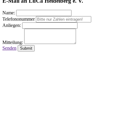
E-Mail an LuCa Heidelberg e. V.
Name:
Telefononummer
Anliegen:
Mitteilung:
Senden