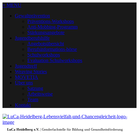
+ MENU
Gewaltprävention
Präventions-Workshops
Anti-Mobbing-Programm
Stärkungsangebote
Jugendberufshilfe
Angebotsübersicht
Berufsinformations-börse
Schulworkshops
Evaluation Schulworkshops
Jugendtreff
Weaving Stories
MOVETIA
Über uns
Satzung
Arbeitsweise
Team
Kontakt
LuCa Heidelberg e.V.
| Genderfachstelle für Bildung und Gesundheitsförderung