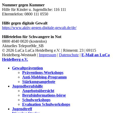
Nummer gegen Kummer
Hilfe für Kinder u. Jugendliche: 116 111
Elterntelefon: 0800 111 0550
Hilfe gegen digitale Gewalt
https://www.aktiv-gegen-digitale-gewalt.de/de/
Hilfetelefon für Schwangere in Not
0800 4040 0020 (kostenlos)
Aktuelles
TeleportMe_SB
© 2026 LuCa LuCa Heidelberg e.V. | Römerstr. 23 | 69115
Heidelberg-Weststadt |
Impressum
|
Datenschutz
|
E-Mail an LuCa
Heidelberg e.V.
Gewaltprävention
Präventions-Workshops
Anti-Mobbing-Programm
Stärkungsangebote
Jugendberufshilfe
Angebotsübersicht
Berufsinformations-börse
Schulworkshops
Evaluation Schulworkshops
Jugendtreff