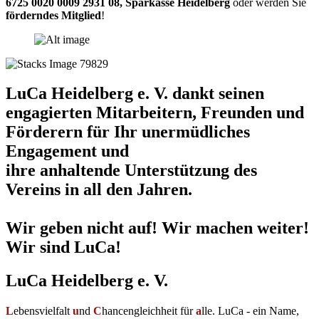
6725 0020 0009 2931 08
,
Sparkasse Heidelberg
oder werden Sie
förderndes Mitglied
!
LuCa Heidelberg e. V. dankt seinen
engagierten Mitarbeitern, Freunden und
Förderern für Ihr unermüdliches
Engagement und
ihre anhaltende Unterstützung des
Vereins in all den Jahren.
Wir geben nicht auf! Wir machen weiter!
Wir sind LuCa!
LuCa Heidelberg e. V.
L
ebensvielfalt
u
nd
C
hancengleichheit für
a
lle. LuCa - ein Name,