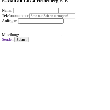
E-Mail an LuCa Heidelberg e. V.
Name:
Telefononummer
Anliegen:
Mitteilung:
Senden