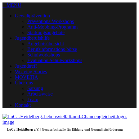
+ MENU
Gewaltprävention
Präventions-Workshops
Anti-Mobbing-Programm
Stärkungsangebote
Jugendberufshilfe
Angebotsübersicht
Berufsinformations-börse
Schulworkshops
Evaluation Schulworkshops
Jugendtreff
Weaving Stories
MOVETIA
Über uns
Satzung
Arbeitsweise
Team
Kontakt
LuCa Heidelberg e.V.
| Genderfachstelle für Bildung und Gesundheitsförderung