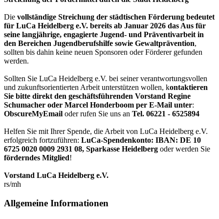
Die
vollständige Streichung der städtischen Förderung bedeutet
für LuCa Heidelberg e.V. bereits ab Januar 2026 das Aus für
seine langjährige, engagierte Jugend- und Präventivarbeit in
den Bereichen Jugendberufshilfe sowie Gewaltprävention
,
sollten bis dahin keine neuen Sponsoren oder Förderer gefunden
werden.
Sollten Sie LuCa Heidelberg e.V. bei seiner verantwortungsvollen
und zukunftsorientierten Arbeit unterstützen wollen, k
ontaktieren
Sie bitte direkt den geschäftsführenden Vorstand Regine
Schumacher oder Marcel Honderboom per E-Mail unter
:
ObscureMyEmail
oder rufen Sie uns an
Tel. 06221 - 6525894
Helfen Sie mit Ihrer Spende, die Arbeit von LuCa Heidelberg e.V.
erfolgreich fortzuführen:
LuCa-Spendenkonto: IBAN:
DE 10
6725 0020 0009 2931 08
,
Sparkasse Heidelberg
oder werden Sie
förderndes Mitglied
!
Vorstand LuCa Heidelberg e.V.
rs/mh
Allgemeine Informationen