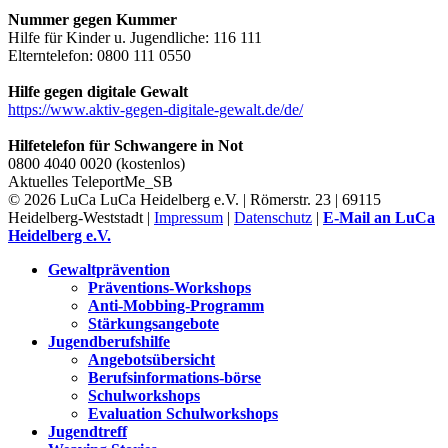
Nummer gegen Kummer
Hilfe für Kinder u. Jugendliche: 116 111
Elterntelefon: 0800 111 0550
Hilfe gegen digitale Gewalt
https://www.aktiv-gegen-digitale-gewalt.de/de/
Hilfetelefon für Schwangere in Not
0800 4040 0020 (kostenlos)
Aktuelles
TeleportMe_SB
© 2026 LuCa LuCa Heidelberg e.V. | Römerstr. 23 | 69115
Heidelberg-Weststadt |
Impressum
|
Datenschutz
|
E-Mail an LuCa
Heidelberg e.V.
Gewaltprävention
Präventions-Workshops
Anti-Mobbing-Programm
Stärkungsangebote
Jugendberufshilfe
Angebotsübersicht
Berufsinformations-börse
Schulworkshops
Evaluation Schulworkshops
Jugendtreff