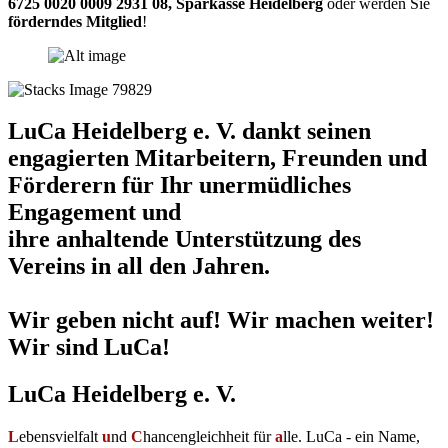
6725 0020 0009 2931 08
,
Sparkasse Heidelberg
oder werden Sie
förderndes Mitglied
!
LuCa Heidelberg e. V. dankt seinen
engagierten Mitarbeitern, Freunden und
Förderern für Ihr unermüdliches
Engagement und
ihre anhaltende Unterstützung des
Vereins in all den Jahren.
Wir geben nicht auf! Wir machen weiter!
Wir sind LuCa!
LuCa Heidelberg e. V.
L
ebensvielfalt
u
nd
C
hancengleichheit für
a
lle. LuCa - ein Name,