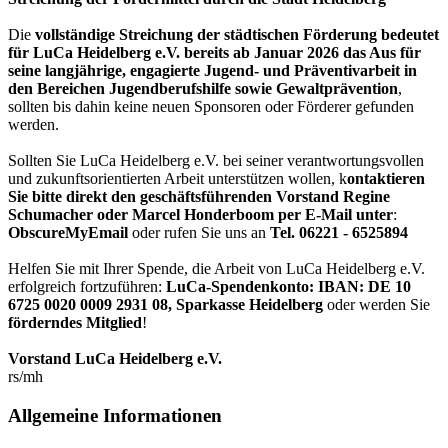
Die
vollständige Streichung der städtischen Förderung bedeutet
für LuCa Heidelberg e.V. bereits ab Januar 2026 das Aus für
seine langjährige, engagierte Jugend- und Präventivarbeit in
den Bereichen Jugendberufshilfe sowie Gewaltprävention
,
sollten bis dahin keine neuen Sponsoren oder Förderer gefunden
werden.
Sollten Sie LuCa Heidelberg e.V. bei seiner verantwortungsvollen
und zukunftsorientierten Arbeit unterstützen wollen, k
ontaktieren
Sie bitte direkt den geschäftsführenden Vorstand Regine
Schumacher oder Marcel Honderboom per E-Mail unter
:
ObscureMyEmail
oder rufen Sie uns an
Tel. 06221 - 6525894
Helfen Sie mit Ihrer Spende, die Arbeit von LuCa Heidelberg e.V.
erfolgreich fortzuführen:
LuCa-Spendenkonto: IBAN:
DE 10
6725 0020 0009 2931 08
,
Sparkasse Heidelberg
oder werden Sie
förderndes Mitglied
!
Vorstand LuCa Heidelberg e.V.
rs/mh
Allgemeine Informationen