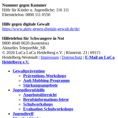
Nummer gegen Kummer
Hilfe für Kinder u. Jugendliche: 116 111
Elterntelefon: 0800 111 0550
Hilfe gegen digitale Gewalt
https://www.aktiv-gegen-digitale-gewalt.de/de/
Hilfetelefon für Schwangere in Not
0800 4040 0020 (kostenlos)
Aktuelles
TeleportMe_SB
© 2026 LuCa LuCa Heidelberg e.V. | Römerstr. 23 | 69115
Heidelberg-Weststadt |
Impressum
|
Datenschutz
|
E-Mail an LuCa
Heidelberg e.V.
Gewaltprävention
Präventions-Workshops
Anti-Mobbing-Programm
Stärkungsangebote
Jugendberufshilfe
Angebotsübersicht
Berufsinformations-börse
Schulworkshops
Evaluation Schulworkshops
Jugendtreff