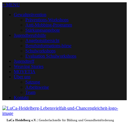
+ MENU
Gewaltprävention
Präventions-Workshops
Anti-Mobbing-Programm
Stärkungsangebote
Jugendberufshilfe
Angebotsübersicht
Berufsinformations-börse
Schulworkshops
Evaluation Schulworkshops
Jugendtreff
Weaving Stories
MOVETIA
Über uns
Satzung
Arbeitsweise
Team
Kontakt
LuCa Heidelberg e.V.
| Genderfachstelle für Bildung und Gesundheitsförderung