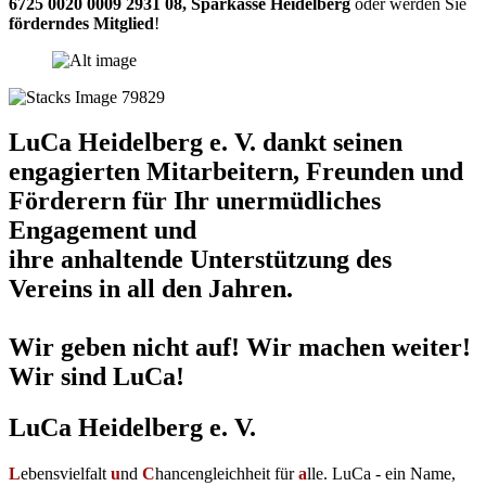
6725 0020 0009 2931 08
,
Sparkasse Heidelberg
oder werden Sie
förderndes Mitglied
!
LuCa Heidelberg e. V. dankt seinen
engagierten Mitarbeitern, Freunden und
Förderern für Ihr unermüdliches
Engagement und
ihre anhaltende Unterstützung des
Vereins in all den Jahren.
Wir geben nicht auf! Wir machen weiter!
Wir sind LuCa!
LuCa Heidelberg e. V.
L
ebensvielfalt
u
nd
C
hancengleichheit für
a
lle. LuCa - ein Name,