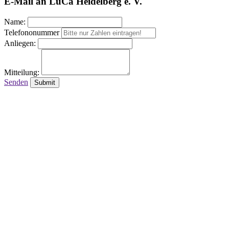
E-Mail an LuCa Heidelberg e. V.
Name:
Telefononummer
Anliegen:
Mitteilung:
Senden