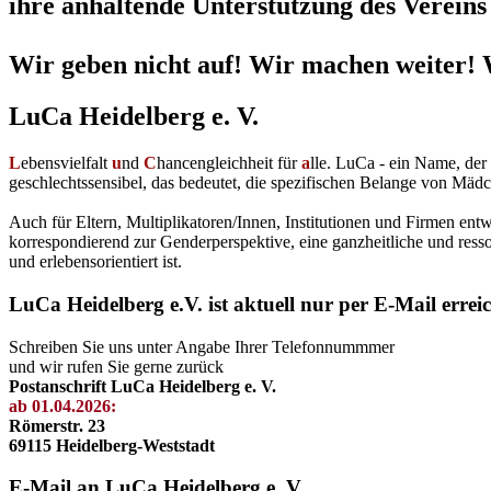
ihre anhaltende Unterstützung des Vereins 
Wir geben nicht auf! Wir machen weiter! 
LuCa Heidelberg e. V.
L
ebensvielfalt
u
nd
C
hancengleichheit für
a
lle. LuCa - ein Name, de
geschlechtssensibel, das bedeutet, die spezifischen Belange von Mädc
Auch für Eltern, Multiplikatoren/Innen, Institutionen und Firmen en
korrespondierend zur Genderperspektive, eine ganzheitliche und resso
und erlebensorientiert ist.
LuCa Heidelberg e.V. ist aktuell nur per E-Mail errei
Schreiben Sie uns unter Angabe Ihrer Telefonnummmer
und wir rufen Sie gerne zurück
Postanschrift LuCa Heidelberg e. V.
ab 01.04.2026:
Römerstr. 23
69115 Heidelberg-Weststadt
E-Mail an LuCa Heidelberg e. V.