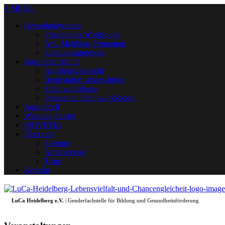
+ MENU
Gewaltprävention
Präventions-Workshops
Anti-Mobbing-Programm
Stärkungsangebote
Jugendberufshilfe
Angebotsübersicht
Berufsinformations-börse
Schulworkshops
Evaluation Schulworkshops
Jugendtreff
Weaving Stories
MOVETIA
Über uns
Satzung
Arbeitsweise
Team
Kontakt
LuCa Heidelberg e.V.
| Genderfachstelle für Bildung und Gesundheitsförderung