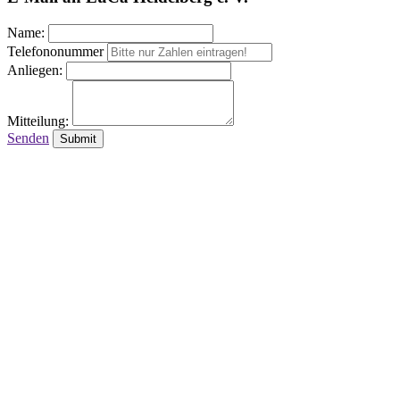
Name:
Telefononummer
Anliegen:
Mitteilung:
Senden