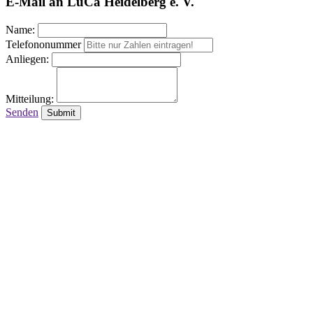
E-Mail an LuCa Heidelberg e. V.
Name:
Telefononummer
Anliegen:
Mitteilung:
Senden