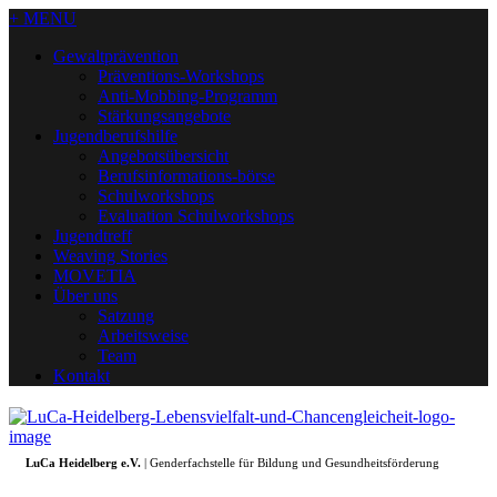
+ MENU
Gewaltprävention
Präventions-Workshops
Anti-Mobbing-Programm
Stärkungsangebote
Jugendberufshilfe
Angebotsübersicht
Berufsinformations-börse
Schulworkshops
Evaluation Schulworkshops
Jugendtreff
Weaving Stories
MOVETIA
Über uns
Satzung
Arbeitsweise
Team
Kontakt
LuCa Heidelberg e.V.
| Genderfachstelle für Bildung und Gesundheitsförderung