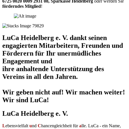
6725 0020 0009 2931 08
,
Sparkasse Heidelberg
oder werden Sie
förderndes Mitglied
!
LuCa Heidelberg e. V. dankt seinen
engagierten Mitarbeitern, Freunden und
Förderern für Ihr unermüdliches
Engagement und
ihre anhaltende Unterstützung des
Vereins in all den Jahren.
Wir geben nicht auf! Wir machen weiter!
Wir sind LuCa!
LuCa Heidelberg e. V.
L
ebensvielfalt
u
nd
C
hancengleichheit für
a
lle. LuCa - ein Name,