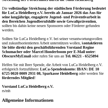
Die
vollständige Streichung der städtischen Förderung bedeutet
für LuCa Heidelberg e.V. bereits ab Januar 2026 das Aus für
seine langjährige, engagierte Jugend- und Präventivarbeit in
den Bereichen Jugendberufshilfe sowie Gewaltprävention
,
sollten bis dahin keine neuen Sponsoren oder Förderer gefunden
werden.
Sollten Sie LuCa Heidelberg e.V. bei seiner verantwortungsvollen
und zukunftsorientierten Arbeit unterstützen wollen, k
ontaktieren
Sie bitte direkt den geschäftsführenden Vorstand Regine
Schumacher oder Marcel Honderboom per E-Mail unter
:
ObscureMyEmail
oder rufen Sie uns an
Tel. 06221 - 6525894
Helfen Sie mit Ihrer Spende, die Arbeit von LuCa Heidelberg e.V.
erfolgreich fortzuführen:
LuCa-Spendenkonto: IBAN:
DE 10
6725 0020 0009 2931 08
,
Sparkasse Heidelberg
oder werden Sie
förderndes Mitglied
!
Vorstand LuCa Heidelberg e.V.
rs/mh
Allgemeine Informationen