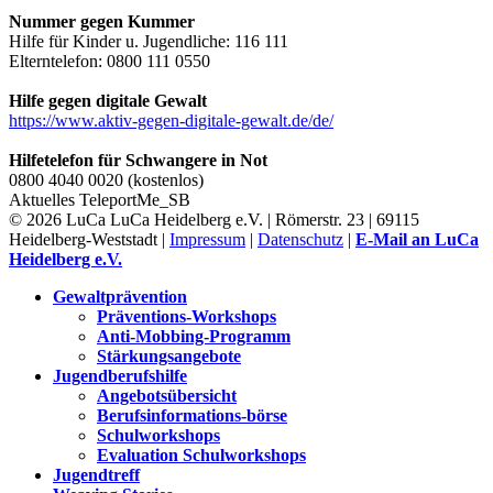
Nummer gegen Kummer
Hilfe für Kinder u. Jugendliche: 116 111
Elterntelefon: 0800 111 0550
Hilfe gegen digitale Gewalt
https://www.aktiv-gegen-digitale-gewalt.de/de/
Hilfetelefon für Schwangere in Not
0800 4040 0020 (kostenlos)
Aktuelles
TeleportMe_SB
© 2026 LuCa LuCa Heidelberg e.V. | Römerstr. 23 | 69115
Heidelberg-Weststadt |
Impressum
|
Datenschutz
|
E-Mail an LuCa
Heidelberg e.V.
Gewaltprävention
Präventions-Workshops
Anti-Mobbing-Programm
Stärkungsangebote
Jugendberufshilfe
Angebotsübersicht
Berufsinformations-börse
Schulworkshops
Evaluation Schulworkshops
Jugendtreff