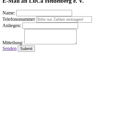
E-Mail an LuCa Heidelberg e. V.
Name:
Telefononummer
Anliegen:
Mitteilung:
Senden