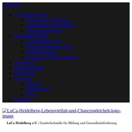
+ MENU
Gewaltprävention
Präventions-Workshops
Anti-Mobbing-Programm
Stärkungsangebote
Jugendberufshilfe
Angebotsübersicht
Berufsinformations-börse
Schulworkshops
Evaluation Schulworkshops
Jugendtreff
Weaving Stories
MOVETIA
Über uns
Satzung
Arbeitsweise
Team
Kontakt
LuCa Heidelberg e.V.
| Genderfachstelle für Bildung und Gesundheitsförderung