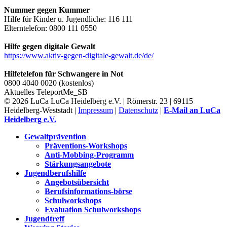
Nummer gegen Kummer
Hilfe für Kinder u. Jugendliche: 116 111
Elterntelefon: 0800 111 0550
Hilfe gegen digitale Gewalt
https://www.aktiv-gegen-digitale-gewalt.de/de/
Hilfetelefon für Schwangere in Not
0800 4040 0020 (kostenlos)
Aktuelles
TeleportMe_SB
© 2026 LuCa LuCa Heidelberg e.V. | Römerstr. 23 | 69115
Heidelberg-Weststadt |
Impressum
|
Datenschutz
|
E-Mail an LuCa
Heidelberg e.V.
Gewaltprävention
Präventions-Workshops
Anti-Mobbing-Programm
Stärkungsangebote
Jugendberufshilfe
Angebotsübersicht
Berufsinformations-börse
Schulworkshops
Evaluation Schulworkshops
Jugendtreff