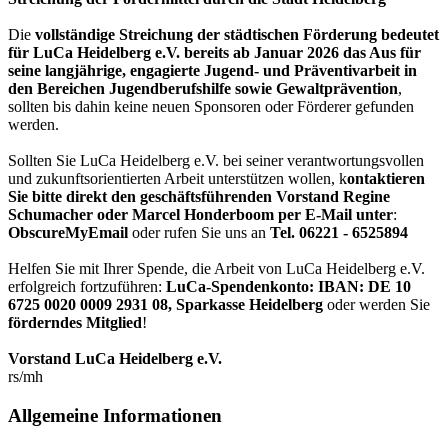
Die
vollständige Streichung der städtischen Förderung bedeutet
für LuCa Heidelberg e.V. bereits ab Januar 2026 das Aus für
seine langjährige, engagierte Jugend- und Präventivarbeit in
den Bereichen Jugendberufshilfe sowie Gewaltprävention
,
sollten bis dahin keine neuen Sponsoren oder Förderer gefunden
werden.
Sollten Sie LuCa Heidelberg e.V. bei seiner verantwortungsvollen
und zukunftsorientierten Arbeit unterstützen wollen, k
ontaktieren
Sie bitte direkt den geschäftsführenden Vorstand Regine
Schumacher oder Marcel Honderboom per E-Mail unter
:
ObscureMyEmail
oder rufen Sie uns an
Tel. 06221 - 6525894
Helfen Sie mit Ihrer Spende, die Arbeit von LuCa Heidelberg e.V.
erfolgreich fortzuführen:
LuCa-Spendenkonto: IBAN:
DE 10
6725 0020 0009 2931 08
,
Sparkasse Heidelberg
oder werden Sie
förderndes Mitglied
!
Vorstand LuCa Heidelberg e.V.
rs/mh
Allgemeine Informationen