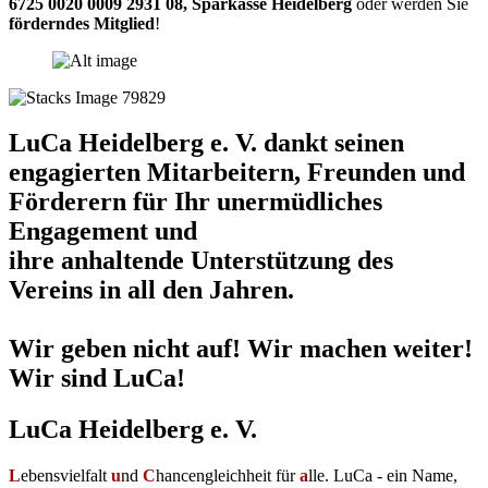
6725 0020 0009 2931 08
,
Sparkasse Heidelberg
oder werden Sie
förderndes Mitglied
!
LuCa Heidelberg e. V. dankt seinen
engagierten Mitarbeitern, Freunden und
Förderern für Ihr unermüdliches
Engagement und
ihre anhaltende Unterstützung des
Vereins in all den Jahren.
Wir geben nicht auf! Wir machen weiter!
Wir sind LuCa!
LuCa Heidelberg e. V.
L
ebensvielfalt
u
nd
C
hancengleichheit für
a
lle. LuCa - ein Name,