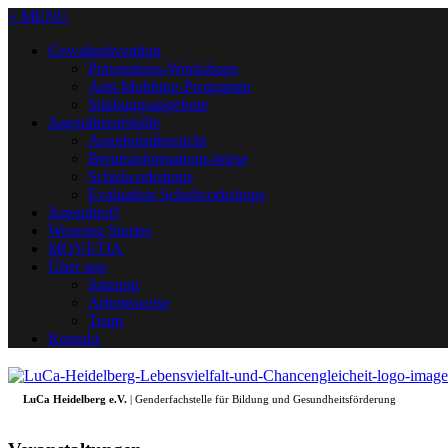
+ MENU
Gewaltprävention
Präventions-Workshops
Anti-Mobbing-Programm
Stärkungsangebote
Jugendberufshilfe
Angebotsübersicht
Berufsinformations-börse
Schulworkshops
Evaluation Schulworkshops
Jugendtreff
Weaving Stories
MOVETIA
Über uns
Satzung
Arbeitsweise
Team
Kontakt
LuCa Heidelberg e.V.
| Genderfachstelle für Bildung und Gesundheitsförderung