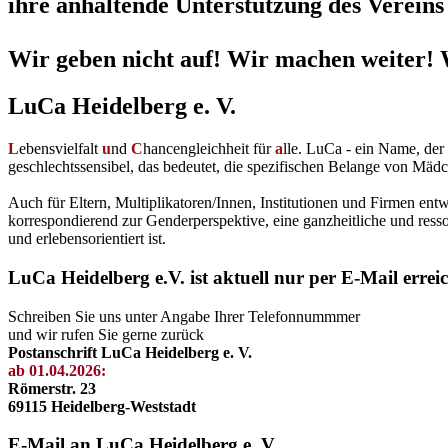
ihre anhaltende Unterstützung des Vereins 
Wir geben nicht auf! Wir machen weiter! 
LuCa Heidelberg e. V.
L
ebensvielfalt
u
nd
C
hancengleichheit für
a
lle. LuCa - ein Name, de
geschlechtssensibel, das bedeutet, die spezifischen Belange von Mädc
Auch für Eltern, Multiplikatoren/Innen, Institutionen und Firmen en
korrespondierend zur Genderperspektive, eine ganzheitliche und resso
und erlebensorientiert ist.
LuCa Heidelberg e.V. ist aktuell nur per E-Mail errei
Schreiben Sie uns unter Angabe Ihrer Telefonnummmer
und wir rufen Sie gerne zurück
Postanschrift LuCa Heidelberg e. V.
ab 01.04.2026:
Römerstr. 23
69115 Heidelberg-Weststadt
E-Mail an LuCa Heidelberg e. V.