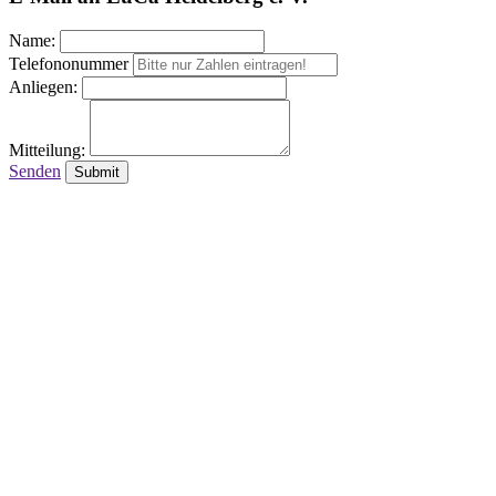
Name:
Telefononummer
Anliegen:
Mitteilung:
Senden